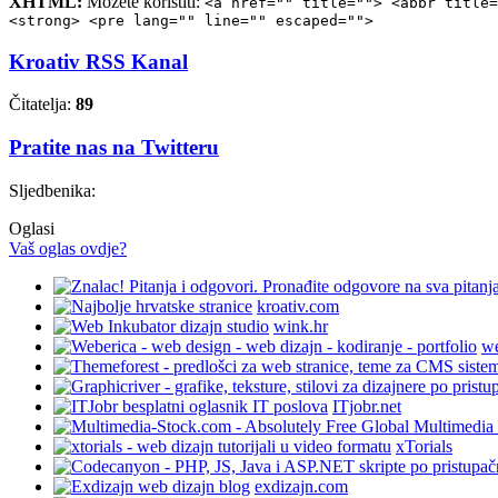
XHTML:
Možete koristiti:
<a href="" title=""> <abbr title=
<strong> <pre lang="" line="" escaped="">
Kroativ RSS Kanal
Čitatelja:
89
Pratite nas na Twitteru
Sljedbenika:
Oglasi
Vaš oglas ovdje?
kroativ.com
wink.hr
we
ITjobr.net
xTorials
exdizajn.com