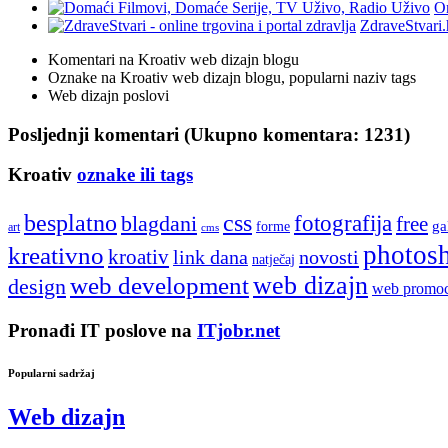
On
ZdraveStvari.
Komentari na Kroativ web dizajn blogu
Oznake na Kroativ web dizajn blogu, popularni naziv tags
Web dizajn poslovi
Posljednji komentari (Ukupno komentara: 1231)
Kroativ
oznake ili tags
besplatno
css
fotografija
blagdani
free
ga
forme
art
cms
photos
kreativno
kroativ
link dana
novosti
natječaj
web development
web dizajn
design
web promoc
Pronađi IT poslove na
ITjobr.net
Popularni sadržaj
Web dizajn