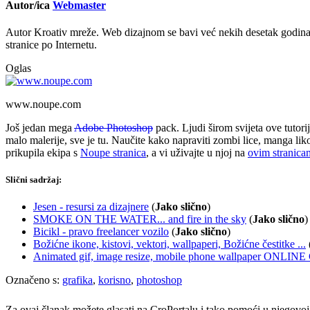
Autor/ica
Webmaster
Autor Kroativ mreže. Web dizajnom se bavi već nekih desetak godina 
stranice po Internetu.
Oglas
www.noupe.com
Još jedan mega
Adobe Photoshop
pack. Ljudi širom svijeta ove tutori
malo malerije, sve je tu. Naučite kako napraviti zombi lice, manga liko
prikupila ekipa s
Noupe stranica
, a vi uživajte u njoj na
ovim stranica
Slični sadržaj:
Jesen - resursi za dizajnere
(
Jako slično
)
SMOKE ON THE WATER... and fire in the sky
(
Jako slično
)
Bicikl - pravo freelancer vozilo
(
Jako slično
)
Božićne ikone, kistovi, vektori, wallpaperi, Božićne čestitke ...
Animated gif, image resize, mobile phone wallpaper ONL
Označeno s:
grafika
,
korisno
,
photoshop
Za ovaj članak možete glasati na CroPortalu i tako pomoći u njegovoj p