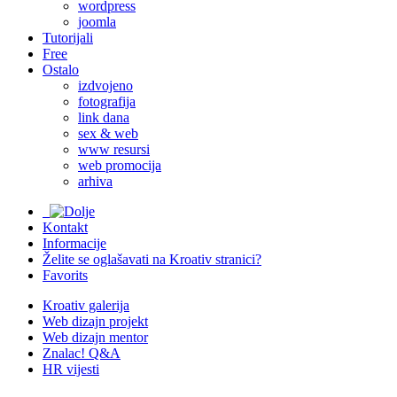
wordpress
joomla
Tutorijali
Free
Ostalo
izdvojeno
fotografija
link dana
sex & web
www resursi
web promocija
arhiva
Kontakt
Informacije
Želite se oglašavati na Kroativ stranici?
Favorits
Kroativ galerija
Web dizajn projekt
Web dizajn mentor
Znalac! Q&A
HR vijesti