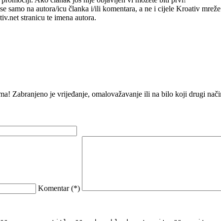
e samo na autora/icu članka i/ili komentara, a ne i cijele Kroativ mrež
v.net stranicu te imena autora.
ma! Zabranjeno je vrijeđanje, omalovažavanje ili na bilo koji drugi na
Komentar (
*
)