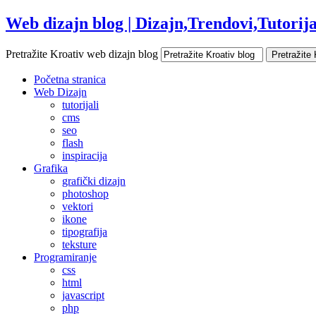
Web dizajn blog | Dizajn,Trendovi,Tutorijal
Pretražite Kroativ web dizajn blog
Početna stranica
Web Dizajn
tutorijali
cms
seo
flash
inspiracija
Grafika
grafički dizajn
photoshop
vektori
ikone
tipografija
teksture
Programiranje
css
html
javascript
php