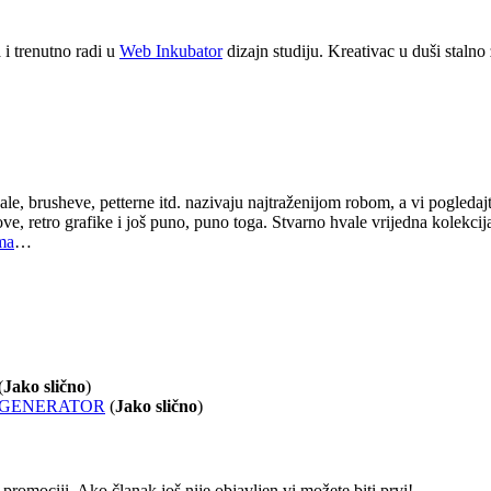
i trenutno radi u
Web Inkubator
dizajn studiju. Kreativac u duši stalno
jale, brusheve, petterne itd. nazivaju najtraženijom robom, a vi pogleda
ve, retro grafike i još puno, puno toga. Stvarno hvale vrijedna kolekcija
ma
…
(
Jako slično
)
INE GENERATOR
(
Jako slično
)
romociji. Ako članak još nije objavljen vi možete biti prvi!