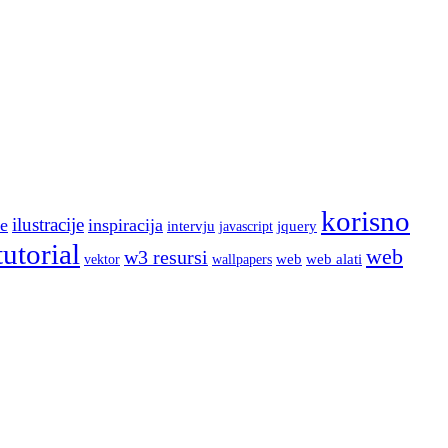
korisno
ilustracije
e
inspiracija
intervju
jquery
javascript
tutorial
web
w3 resursi
web
web alati
wallpapers
vektor