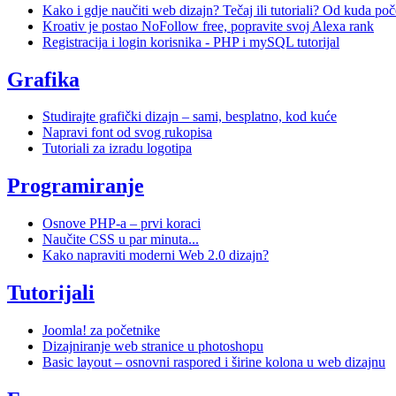
Kako i gdje naučiti web dizajn? Tečaj ili tutoriali? Od kuda poč
Kroativ je postao NoFollow free, popravite svoj Alexa rank
Registracija i login korisnika - PHP i mySQL tutorijal
Grafika
Studirajte grafički dizajn – sami, besplatno, kod kuće
Napravi font od svog rukopisa
Tutoriali za izradu logotipa
Programiranje
Osnove PHP-a – prvi koraci
Naučite CSS u par minuta...
Kako napraviti moderni Web 2.0 dizajn?
Tutorijali
Joomla! za početnike
Dizajniranje web stranice u photoshopu
Basic layout – osnovni raspored i širine kolona u web dizajnu