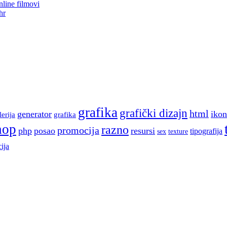
line filmovi
hr
grafika
grafički dizajn
html
generator
ikon
lerija
grafika
hop
razno
promocija
php
posao
resursi
tipografija
sex
texture
ija