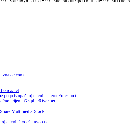
""> <acronym title=""> <b> <blockquote cite=""> <cite> <
znalac.com
berica.net
ThemeForest.net
GraphicRiver.net
Multimedia-Stock
CodeCanyon.net