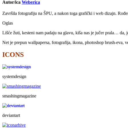
Autor/ica
Weberica
Završila fotografiju na ŠPU, a nakon toga grafički i web dizajn. Rođen
Oglas
Lišće žuti, kesteni nam padaju na glavu, kiša nas je jučer prala… da, j
Net je prepun wallpapersa, fotografija, ikona, photoshop brush-eva, ve
ICONS
systemdesign
smashingmagazine
deviantart