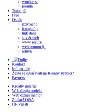
wordpress
joomla
Tutorijali
Free
Ostalo
izdvojeno
fotografija
link dana
sex & web
www resursi
web promocija
arhiva
Kontakt
Informacije
Želite se oglašavati na Kroativ stranici?
Favorits
Kroativ galerija
Web dizajn projekt
Web dizajn mentor
Znalac! Q&A
HR vijesti