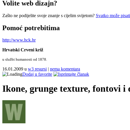
Volite web dizajn?
Zašto ne podijelite svoje znanje s cijelim svijetom?
Svatko može pisati
Pomoć potrebitima
http://www.hck.hr
Hrvatski Crveni križ
u službi humanosti od 1878.
16.01.2009 u
w3 resursi
|
nema komentara
Dodaj u favorite
Ikone, grunge texture, fontovi 