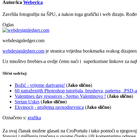
Autor/ica
Weberica
Završila fotografiju na ŠPU, a nakon toga grafički i web dizajn. Rođen
Oglas
webdesignledger.com
webdesignledger.com
je stranica vrijedna bookmarka svakog dizajner
Uz mnoštvo freebies-a ovdje ćemo naći i superkorisne linkove za najbol
Slični sadržaj:
Božić - vrijeme darivanja!
(
Jako slično
)
60 natraženijih Photoshop tutorijala, brusheva, patterna, .PSD-a 
Valentines day resources - Sretno Valentinovo !
(
Jako slično
)
Sretan Uskrs
(
Jako slično
)
Ekvinocij - proljetna ravnodnevnica
(
Jako slično
)
Označeno s:
grafika
Za ovaj članak možete glasati na CroPortalu i tako pomoći u njegovoj p
Stavovi i mišljenja izrečena u ovome članku i/ili komentarima odnose s