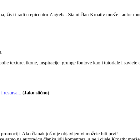
a, živi i radi u epicentru Zagreba. Stalni član Kroativ mreže i autor mn
a.
je texture, ikone, inspiracije, grunge fontove kao i tutoriale i savjete
i resursa...
(
Jako slično
)
romociji. Ako članak još nije objavljen vi možete biti prvi!
e samo na autora/icu članka i/ili komentara, a ne i cijele Kroativ mrež