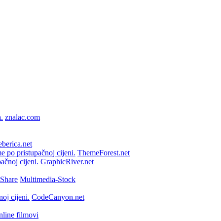
znalac.com
berica.net
ThemeForest.net
GraphicRiver.net
Multimedia-Stock
CodeCanyon.net
line filmovi