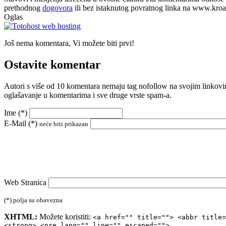
prethodnog
dogovora
ili bez istaknutog povratnog linka na www.kroati
Oglas
Još nema komentara, Vi možete biti prvi!
Ostavite komentar
Autori s više od 10 komentara nemaju tag nofollow na svojim linkovi
oglašavanje u komentarima i sve druge vrste spam-a.
Ime (
*
)
E-Mail (
*
)
neće biti prikazan
Web Stranica
(*) polja su obavezna
XHTML:
Možete koristiti:
<a href="" title=""> <abbr title=
<strong> <pre lang="" line="" escaped="">