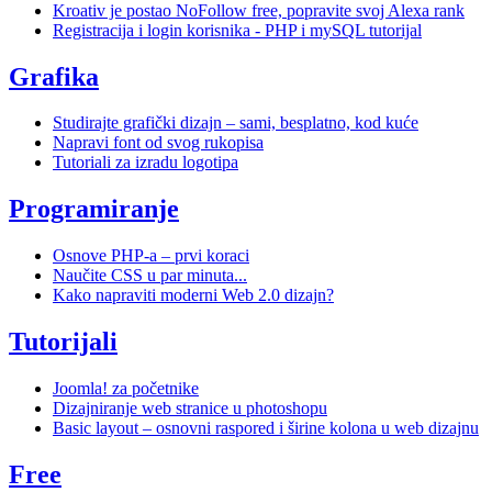
Kroativ je postao NoFollow free, popravite svoj Alexa rank
Registracija i login korisnika - PHP i mySQL tutorijal
Grafika
Studirajte grafički dizajn – sami, besplatno, kod kuće
Napravi font od svog rukopisa
Tutoriali za izradu logotipa
Programiranje
Osnove PHP-a – prvi koraci
Naučite CSS u par minuta...
Kako napraviti moderni Web 2.0 dizajn?
Tutorijali
Joomla! za početnike
Dizajniranje web stranice u photoshopu
Basic layout – osnovni raspored i širine kolona u web dizajnu
Free