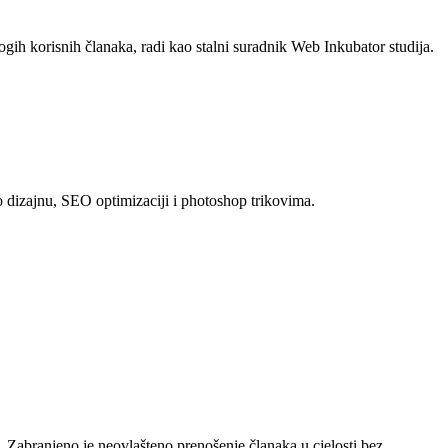
ogih korisnih članaka, radi kao stalni suradnik Web Inkubator studija.
 o dizajnu, SEO optimizaciji i photoshop trikovima.
e. Zabranjeno je neovlašteno prenošenje članaka u cjelosti bez