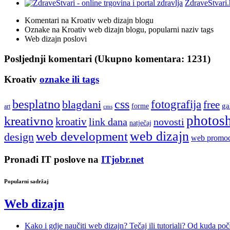
ZdraveStvari.
Komentari na Kroativ web dizajn blogu
Oznake na Kroativ web dizajn blogu, popularni naziv tags
Web dizajn poslovi
Posljednji komentari (Ukupno komentara: 1231)
Kroativ
oznake ili tags
besplatno
css
fotografija
blagdani
free
ga
forme
art
cms
photos
kreativno
kroativ
link dana
novosti
natječaj
web development
web dizajn
design
web promoc
Pronađi IT poslove na
ITjobr.net
Popularni sadržaj
Web dizajn
Kako i gdje naučiti web dizajn? Tečaj ili tutoriali? Od kuda poč