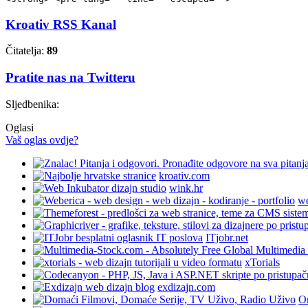
Kroativ RSS Kanal
Čitatelja:
89
Pratite nas na Twitteru
Sljedbenika:
Oglasi
Vaš oglas ovdje?
kroativ.com
wink.hr
we
ITjobr.net
xTorials
exdizajn.com
On