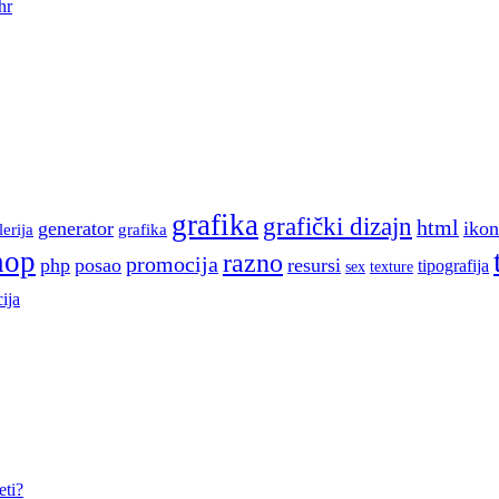
hr
grafika
grafički dizajn
html
generator
ikon
lerija
grafika
hop
razno
promocija
php
posao
resursi
tipografija
sex
texture
ija
eti?