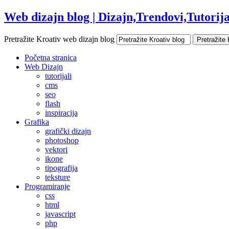
Web dizajn blog | Dizajn,Trendovi,Tutorijal
Pretražite Kroativ web dizajn blog
Početna stranica
Web Dizajn
tutorijali
cms
seo
flash
inspiracija
Grafika
grafički dizajn
photoshop
vektori
ikone
tipografija
teksture
Programiranje
css
html
javascript
php