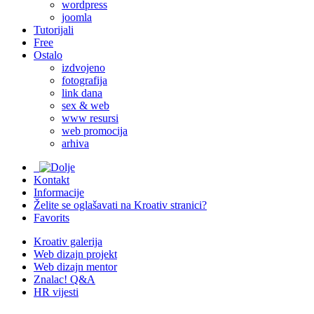
wordpress
joomla
Tutorijali
Free
Ostalo
izdvojeno
fotografija
link dana
sex & web
www resursi
web promocija
arhiva
Kontakt
Informacije
Želite se oglašavati na Kroativ stranici?
Favorits
Kroativ galerija
Web dizajn projekt
Web dizajn mentor
Znalac! Q&A
HR vijesti