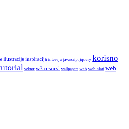
korisno
ilustracije
e
inspiracija
intervju
jquery
javascript
tutorial
web
w3 resursi
web
web alati
wallpapers
vektor