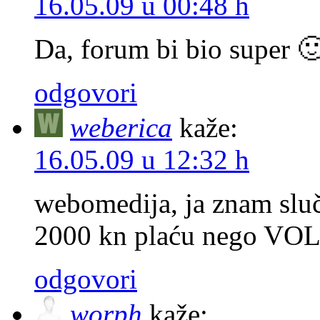
16.05.09 u 00:48 h
Da, forum bi bio super 
odgovori
weberica
kaže:
16.05.09 u 12:32 h
webomedija, ja znam sluča
2000 kn plaću nego V
odgovori
worph
kaže: