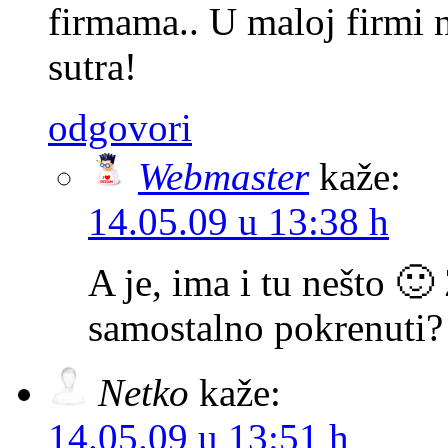
firmama.. U maloj firmi ni
sutra!
odgovori
Webmaster
kaže:
14.05.09 u 13:38 h
A je, ima i tu nešto 🙂
samostalno pokrenuti?
Netko
kaže:
14.05.09 u 13:51 h