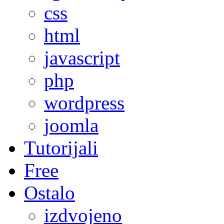
css
html
javascript
php
wordpress
joomla
Tutorijali
Free
Ostalo
izdvojeno