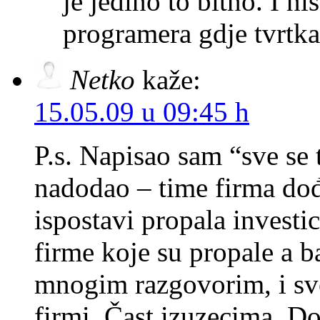
je jedino to bitno. I n
programera gdje tvrtk
Netko
kaže:
15.05.09 u 09:45 h
P.s. Napisao sam “sve se 
nadodao – time firma dođe
ispostavi propala investi
firme koje su propale a 
mnogim razgovorim, i sve 
firmi. Čast izuzecima. Do