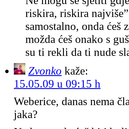
Ne mogu se sjetiti gdj
riskira, riskira najviše
samostalno, onda ćeš z
možda ćeš onako s guš
su ti rekli da ti nude s
Zvonko
kaže:
15.05.09 u 09:15 h
Weberice, danas nema član
jaka?