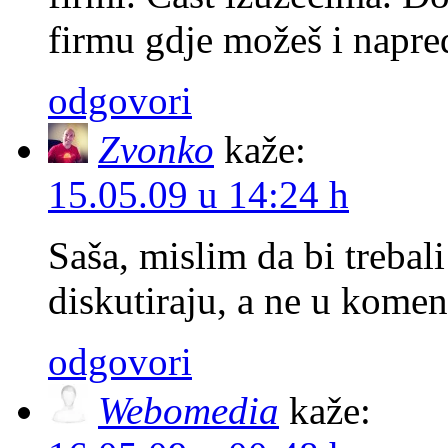
firmu gdje možeš i napre
odgovori
Zvonko
kaže:
15.05.09 u 14:24 h
Saša, mislim da bi trebal
diskutiraju, a ne u kome
odgovori
Webomedia
kaže: