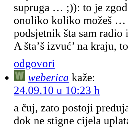
supruga … ;)): to je zgod
onoliko koliko možeš … J
podsjetnik šta sam radio 
A šta’š izvuć’ na kraju, 
odgovori
weberica
kaže:
24.09.10 u 10:23 h
a čuj, zato postoji predu
dok ne stigne cijela uplat