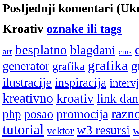
Posljednji komentari (U
Kroativ
oznake ili tags
besplatno
blagdani
art
cms
grafika
g
generator
grafika
ilustracije
inspiracija
interv
kreativno
kroativ
link dan
razn
promocija
php
posao
tutorial
w3 resursi
w
vektor