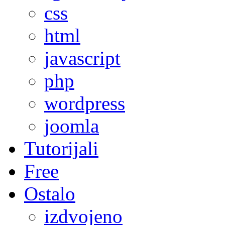
css
html
javascript
php
wordpress
joomla
Tutorijali
Free
Ostalo
izdvojeno