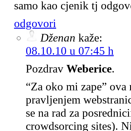
samo kao cjenik tj odgov
odgovori
Dženan
kaže:
08.10.10 u 07:45 h
Pozdrav
Weberice
.
“Za oko mi zape” ova r
pravljenjem webstrani
se na rad za posredni
crowdsorcing sites). N