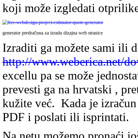
koji može izgledati otprilik
generator predračuna za izradu dizajna web stranice
Izraditi ga možete sami ili 
http://www.weberica.net/d
excellu pa se može jednostav
prevesti ga na hrvatski , pr
kužite već. Kada je izraču
PDF i poslati ili isprintati.
Na netu možemo pronaći još