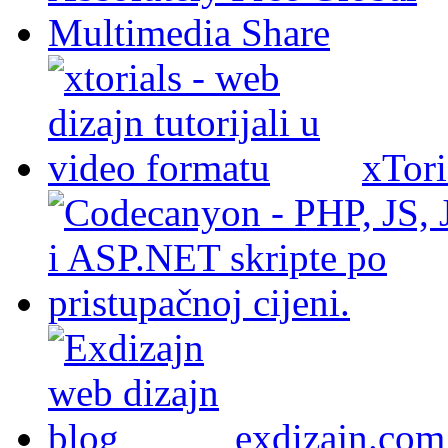
xTori
exdizajn.com