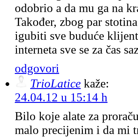
odobrio a da mu ga na kra
Također, zbog par stotina
igubiti sve buduće klijen
interneta sve se za čas sa
odgovori
TrioLatice
kaže:
24.04.12 u 15:14 h
Bilo koje alate za prorač
malo precijenim i da mi t