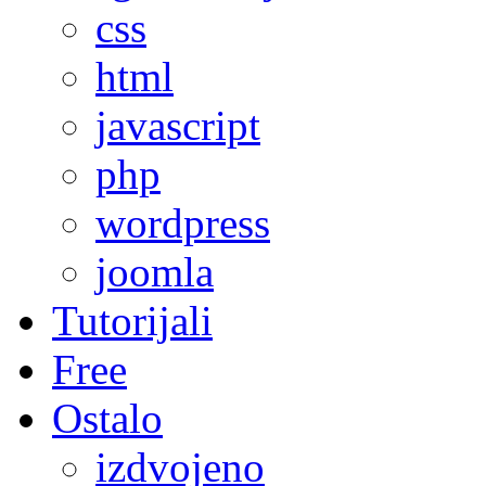
css
html
javascript
php
wordpress
joomla
Tutorijali
Free
Ostalo
izdvojeno