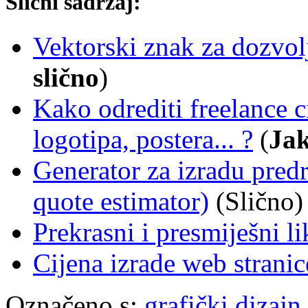
Slični sadržaj:
Vektorski znak za dozvol
slično
)
Kako odrediti freelance c
logotipa, postera... ?
(
Jak
Generator za izradu pred
quote estimator)
(Slično)
Prekrasni i presmiješni li
Cijena izrade web stranic
Označeno s:
grafički dizajn