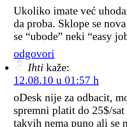
Ukoliko imate već uhoda
da proba. Sklope se nova 
se “ubode” neki “easy jo
odgovori
Ihti
kaže:
12.08.10 u 01:57 h
oDesk nije za odbacit, mo
spremni platit do 25$/s
takvih nema puno ali se m