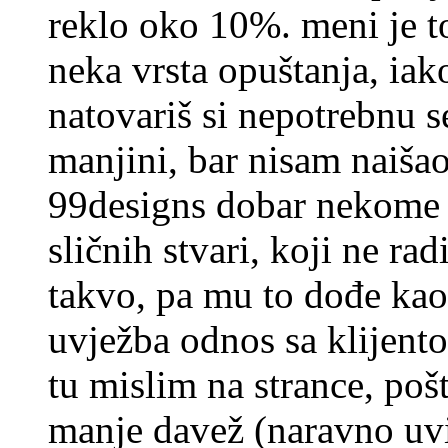
reklo oko 10%. meni je t
neka vrsta opuštanja, iak
natovariš si nepotrebnu se
manjini, bar nisam naišao
99designs dobar nekome k
sličnih stvari, koji ne rad
takvo, pa mu to dođe ka
uvježba odnos sa klijento
tu mislim na strance, po
manje davež (naravno uvi