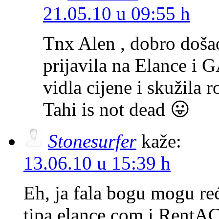
21.05.10 u 09:55 h
Tnx Alen , dobro došao
prijavila na Elance i 
vidla cijene i skužila
Tahi is not dead 😛
Stonesurfer
kaže:
13.06.10 u 15:39 h
Eh, ja fala bogu mogu re
tipa elance.com i RentA