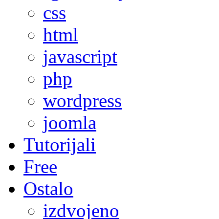
css
html
javascript
php
wordpress
joomla
Tutorijali
Free
Ostalo
izdvojeno