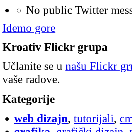
No public Twitter mes
Idemo gore
Kroativ
Flick
r
grupa
Učlanite se u
našu Flickr g
vaše radove.
Kategorije
web dizajn
,
tutorijali
,
cm
grafika
,
grafički dizajn
,