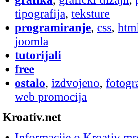
tipografija
,
teksture
programiranje
,
css
,
htm
joomla
tutorijali
free
ostalo
,
izdvojeno
,
fotogr
web promocija
Kroativ.net
Informacije o Kroativ mr