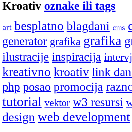
Kroativ
oznake ili tags
besplatno
blagdani
art
cms
grafika
g
generator
grafika
ilustracije
inspiracija
interv
kreativno
kroativ
link dan
razn
promocija
php
posao
tutorial
w3 resursi
w
vektor
web development
design