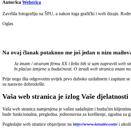
Autor/ica
Weberica
Završila fotografiju na ŠPU, a nakon toga grafički i web dizajn. Rođen
Oglas
Na ovaj članak potaknuo me još jedan u nizu mailova
Ja imam / otvaram firmu XX i želio bih si sam napraviti web stra
bi plaćao izmjene u budućnosti. O izradi web stranica znam malo 
Prije nego išta odgovorim uvijek prvo duboko uzdahnem i zapitam se k
su naravno dobrodošle.
Vaša web stranica je izlog Vaše djelatnosti
Vaša web stranica namjenjena je vašim sadašnjim i budućim klijentima 
bude funkcionalna, pregledna, jednostavna za korištenje, ugodna za g
Pogledajte web stranice objavljene na
http://www.kroativ.com/
i ukoli