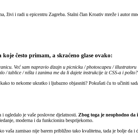
a, živi i radi u epicentru Zagreba. Stalni član Kroativ mreže i autor mn
 koje često primam, a skraćeno glase ovako:
nicu. Već sam napravio dizajn u picnicku / photoscapeu / illustratoru i
/ tablice / ništa i zanima me da li dajete instrukcije iz CSS-a i pošto?
ako to nekome ukratko i ljubazno objasniti? Pokušati ću to učiniti sad
i ogledalo je vaše poslovne djelatnosti.
Zbog toga je neophodno da iz
ledanje, moderna i da funkcionira besprijekorno.
ko vaša zamisao nije barem približno tako kvalitetna, tada je bolje da i 