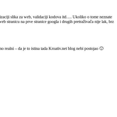
izaciji slika za web, validaciji kodova itd…. Ukoliko o tome neznate
eb stranicu na prve stranice googla i drugih pretraživača nije lak, brz
 realni – da je to istina tada Kroativ.net blog nebi postojao 🙂