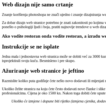
Web dizajn nije samo crtanje
Znanje korištenja photoshopa ne znači ujedno i znanje dizajniranja web
Za dobar dizajn web stranice potrebno je znati zakonitosti po kojima web
ponešto o psihologiji ljudi i boja, pratiti najnovije trendove u web di
Ako vodite restoran onda vodite restoran, a izradu web
Instrukcije se ne isplate
Jedna mala i jednostavna web stranica može se dobiti već za 3000 kuna. P
isprojektirali svoju kuću. Besmisleno i pre skupo.
Ažuriranje web stranice je jeftino
Razmislite koliko puta godišnje ćete nešto novo dodavati ili mijenjati n
Ukoliko želite stranicu na koju ćete često dodavati nove članke i sl
profesionalcima. Cijena je oko 1500 kn. Nakon toga dobiti ćete upute
Ukoliko će izmjene i dopune biti rijetko (izmjena cjenika, doda