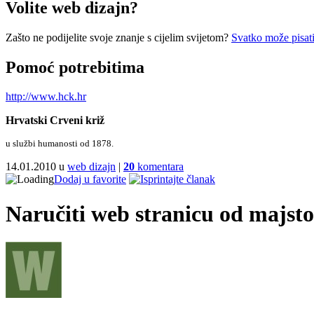
Volite web dizajn?
Zašto ne podijelite svoje znanje s cijelim svijetom?
Svatko može pisati
Pomoć potrebitima
http://www.hck.hr
Hrvatski Crveni križ
u službi humanosti od 1878.
14.01.2010 u
web dizajn
|
20
komentara
Dodaj u favorite
Naručiti web stranicu od majstor