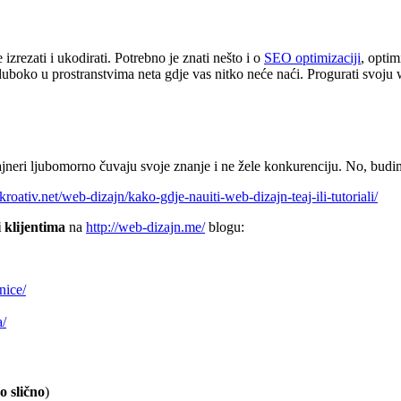
izrezati i ukodirati. Potrebno je znati nešto i o
SEO optimizaciji
, optim
duboko u prostranstvima neta gdje vas nitko neće naći. Progurati svoju w
jneri ljubomorno čuvaju svoje znanje i ne žele konkurenciju. No, budimo
roativ.net/web-dizajn/kako-gdje-nauiti-web-dizajn-teaj-ili-tutoriali/
 klijentima
na
http://web-dizajn.me/
blogu:
nice/
a/
o slično
)