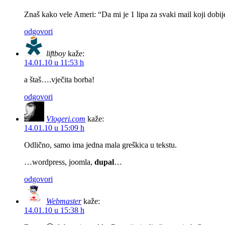
Znaš kako vele Ameri: “Da mi je 1 lipa za svaki mail koji dobij
odgovori
liftboy
kaže:
14.01.10 u 11:53 h
a štaš….vječita borba!
odgovori
Vlogeri.com
kaže:
14.01.10 u 15:09 h
Odlično, samo ima jedna mala greškica u tekstu.
…wordpress, joomla,
dupal
…
odgovori
Webmaster
kaže:
14.01.10 u 15:38 h