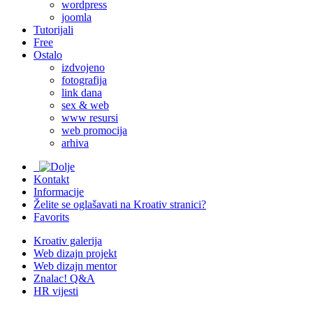
wordpress
joomla
Tutorijali
Free
Ostalo
izdvojeno
fotografija
link dana
sex & web
www resursi
web promocija
arhiva
Kontakt
Informacije
Želite se oglašavati na Kroativ stranici?
Favorits
Kroativ galerija
Web dizajn projekt
Web dizajn mentor
Znalac! Q&A
HR vijesti