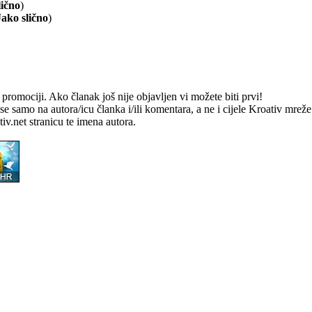
lično
)
Jako slično
)
romociji. Ako članak još nije objavljen vi možete biti prvi!
e samo na autora/icu članka i/ili komentara, a ne i cijele Kroativ mrež
v.net stranicu te imena autora.