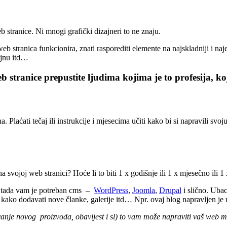
 stranice. Ni mnogi grafički dizajneri to ne znaju.
 stranica funkcionira, znati rasporediti elemente na najskladniji i najef
zajnu itd…
 stranice prepustite ljudima kojima je to profesija, ko
laćati tečaj ili instrukcije i mjesecima učiti kako bi si napravili svoju 
a svojoj web stranici? Hoće li to biti 1 x godišnje ili 1 x mjesečno ili 1
ike tada vam je potreban cms –
WordPress
,
Joomla
,
Drupal
i slično. Ubac
 kako dodavati nove članke, galerije itd… Npr. ovaj blog napravljen je
vanje novog proizvoda, obavijest i sl) to vam može napraviti vaš web ma