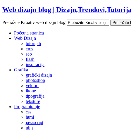
Web dizajn blog | Dizajn,Trendovi,Tutorijal
Pretražite Kroativ web dizajn blog
Početna stranica
Web Dizajn
tutorijali
cms
seo
flash
inspiracija
Grafika
grafički dizajn
photoshop
vektori
ikone
tipografija
teksture
Programiranje
css
html
javascript
php