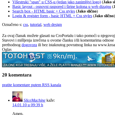
Višestruki "span" u CSS-u (jedan jako zanimljivi logo)
(
Jako s
Basic layout - osnovni raspored i širine kolona u web dizajnu
(
Search box - HTML basic + Css styles
(
Jako slično
)
Login & register form - basic HTML + Css styles
(
Jako slično
)
Označeno s:
css
,
tutorial
,
web design
Za ovaj članak možete glasati na CroPortalu i tako pomoći u njegovoj p
Stavovi i mišljenja izrečena u ovome članku i/ili komentarima odnose s
prethodnog
dogovora
ili bez istaknutog povratnog linka na www.kroati
Oglas
20 komentara
pratite komentare putem RSS kanala
SliceMachine
kaže:
14.01.10 u 09:39 h
Amen.