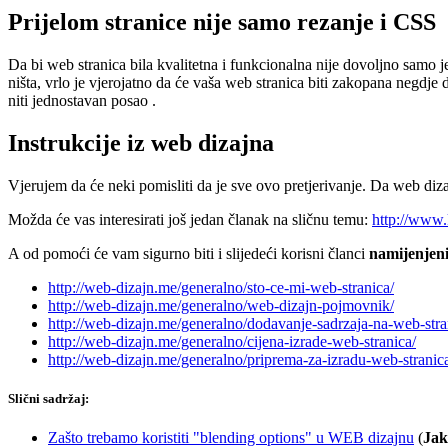
Prijelom stranice nije samo rezanje i CSS
Da bi web stranica bila kvalitetna i funkcionalna nije dovoljno samo je 
ništa, vrlo je vjerojatno da će vaša web stranica biti zakopana negdje 
niti jednostavan posao .
Instrukcije iz web dizajna
Vjerujem da će neki pomisliti da je sve ovo pretjerivanje. Da web diza
Možda će vas interesirati još jedan članak na sličnu temu:
http://www.k
A od pomoći će vam sigurno biti i slijedeći korisni članci
namijenjeni
http://web-dizajn.me/generalno/sto-ce-mi-web-stranica/
http://web-dizajn.me/generalno/web-dizajn-pojmovnik/
http://web-dizajn.me/generalno/dodavanje-sadrzaja-na-web-stra
http://web-dizajn.me/generalno/cijena-izrade-web-stranica/
http://web-dizajn.me/generalno/priprema-za-izradu-web-stranic
Slični sadržaj:
Zašto trebamo koristiti "blending options" u WEB dizajnu
(
Jak