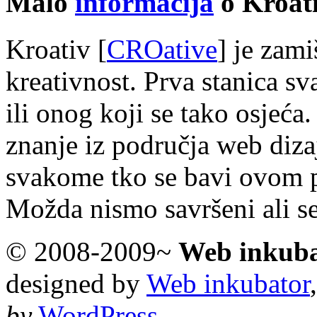
Malo
informacija
o Kroati
Kroativ [
CROative
] je zam
kreativnost. Prva stanica s
ili onog koji se tako osjeća.
znanje iz područja web diza
svakome tko se bavi ovom 
Možda nismo savršeni ali s
© 2008-2009~
Web inkub
designed by
Web inkubator
by
WordPress