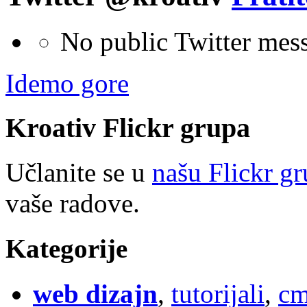
No public Twitter mes
Idemo gore
Kroativ
Flick
r
grupa
Učlanite se u
našu Flickr g
vaše radove.
Kategorije
web dizajn
,
tutorijali
,
cm