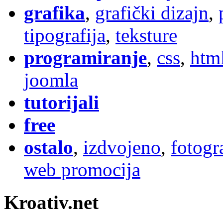
grafika
,
grafički dizajn
,
tipografija
,
teksture
programiranje
,
css
,
htm
joomla
tutorijali
free
ostalo
,
izdvojeno
,
fotogr
web promocija
Kroativ.net