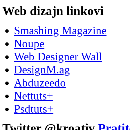
Web dizajn linkovi
Smashing Magazine
Noupe
Web Designer Wall
DesignM.ag
Abduzeedo
Nettuts+
Psdtuts+
Twitter @kroativ
Pratit