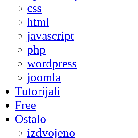
css
html
javascript
php
wordpress
joomla
Tutorijali
Free
Ostalo
izdvojeno