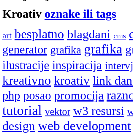
Kroativ
oznake ili tags
besplatno
blagdani
art
cms
grafika
g
generator
grafika
ilustracije
inspiracija
interv
kreativno
kroativ
link dan
razn
promocija
php
posao
tutorial
w3 resursi
w
vektor
web development
design