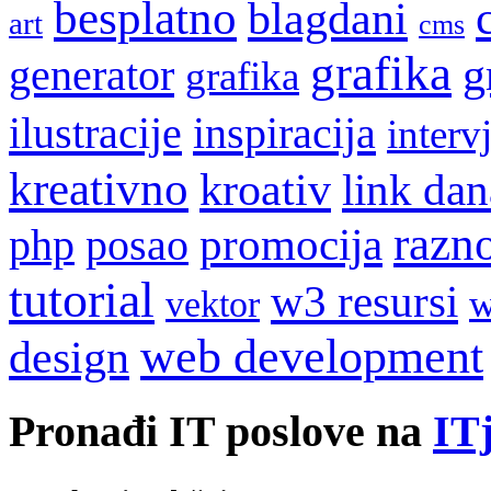
besplatno
blagdani
art
cms
grafika
g
generator
grafika
ilustracije
inspiracija
interv
kreativno
kroativ
link dan
razn
promocija
php
posao
tutorial
w3 resursi
w
vektor
web development
design
Pronađi IT poslove na
ITj