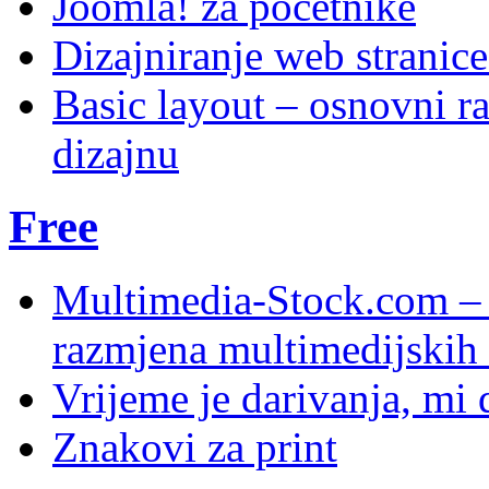
Joomla! za početnike
Dizajniranje web stranic
Basic layout – osnovni ra
dizajnu
Free
Multimedia-Stock.com –
razmjena multimedijskih 
Vrijeme je darivanja, mi
Znakovi za print