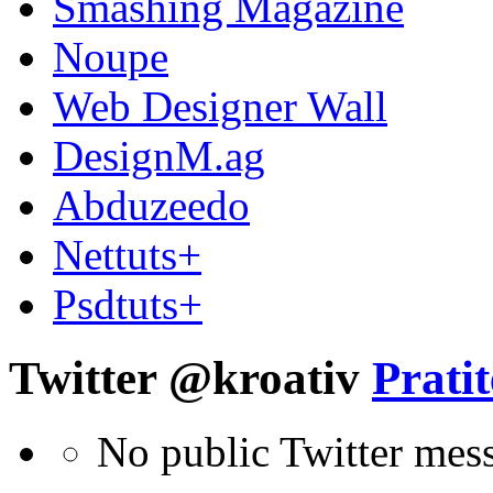
Smashing Magazine
Noupe
Web Designer Wall
DesignM.ag
Abduzeedo
Nettuts+
Psdtuts+
Twitter @kroativ
Pratit
No public Twitter mes