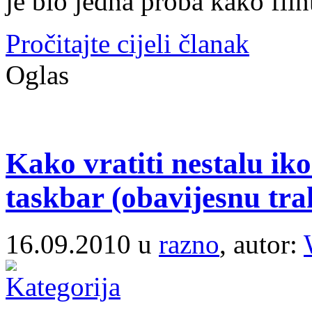
je bio jedna proba kako flin
Pročitajte cijeli članak
Oglas
Kako vratiti nestalu ik
taskbar (obavijesnu tr
16.09.2010 u
razno
, autor: