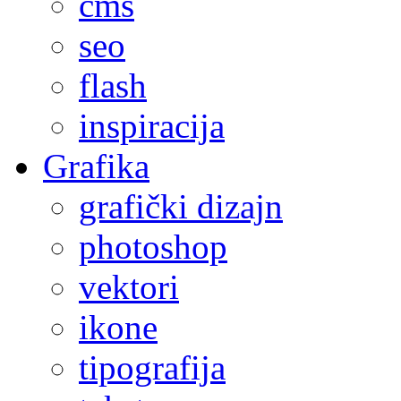
cms
seo
flash
inspiracija
Grafika
grafički dizajn
photoshop
vektori
ikone
tipografija