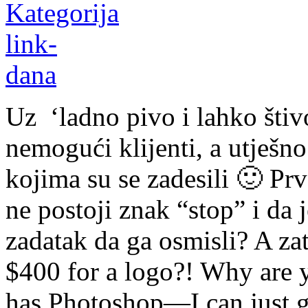
Uz ‘ladno pivo i lahko štiv
nemogući klijenti, a utješno
kojima su se zadesili 🙂 Prv
ne postoji znak “stop” i da 
zadatak da ga osmisli? A zat
$400 for a logo?! Why are
has Photoshop—I can just g