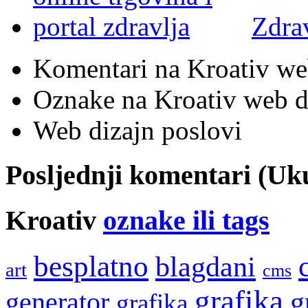
Zdra
Komentari na Kroativ we
Oznake na Kroativ web di
Web dizajn poslovi
Posljednji komentari (U
Kroativ
oznake ili tags
besplatno
blagdani
art
cms
grafika
g
generator
grafika