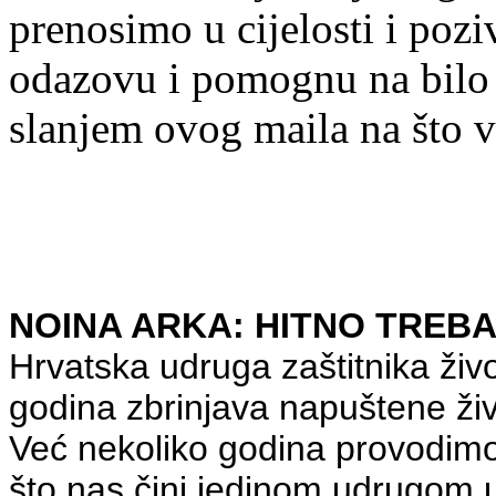
prenosimo u cijelosti i pozi
odazovu i pomognu na bilo 
slanjem ovog maila na što v
NOINA ARKA: HITNO TREB
Hrvatska udruga zaštitnika živ
godina zbrinjava napuštene živo
Već nekoliko godina provodimo
što nas čini jedinom udrugom u