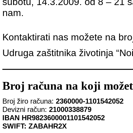
subotu, 14.3.2009. od 8 – 21 sa
nam.
Kontaktirati nas možete na br
Udruga zaštitnika životinja “No
—————————————
Broj računa na koji možet
Broj žiro računa:
2360000-1101542052
Devizni račun:
21000338879
IBAN HR9823600001101542052
SWIFT: ZABAHR2X