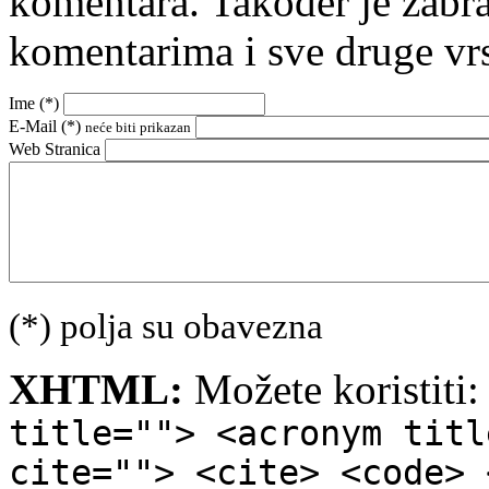
komentara. Također je zabr
komentarima i sve druge vr
Ime (
*
)
E-Mail (
*
)
neće biti prikazan
Web Stranica
(*) polja su obavezna
XHTML:
Možete koristiti
title=""> <acronym titl
cite=""> <cite> <code> 