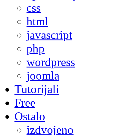
css
html
javascript
php
wordpress
joomla
Tutorijali
Free
Ostalo
izdvojeno