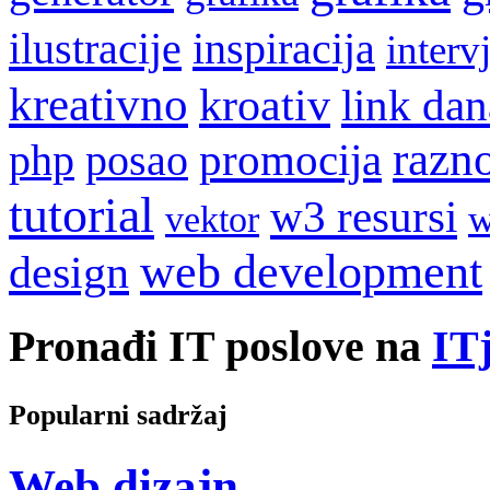
ilustracije
inspiracija
interv
kreativno
kroativ
link dan
razn
promocija
php
posao
tutorial
w3 resursi
w
vektor
web development
design
Pronađi IT poslove na
ITj
Popularni sadržaj
Web dizajn