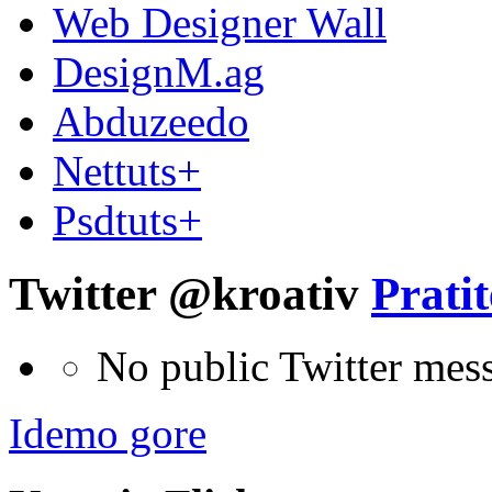
Web Designer Wall
DesignM.ag
Abduzeedo
Nettuts+
Psdtuts+
Twitter @kroativ
Pratit
No public Twitter mes
Idemo gore