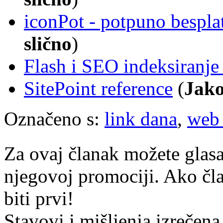
iconPot - potpuno bespla
slično
)
Flash i SEO indeksiranje 
SitePoint reference
(
Jako
Označeno s:
link dana
,
web 
Za ovaj članak možete glasa
njegovoj promociji. Ako čla
biti prvi!
Stavovi i mišljenja izrečena