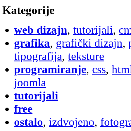
Kategorije
web dizajn
,
tutorijali
,
cm
grafika
,
grafički dizajn
,
tipografija
,
teksture
programiranje
,
css
,
htm
joomla
tutorijali
free
ostalo
,
izdvojeno
,
fotogr