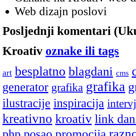
Web dizajn poslovi
Posljednji komentari (U
Kroativ
oznake ili tags
besplatno
blagdani
art
cms
grafika
g
generator
grafika
ilustracije
inspiracija
interv
kreativno
kroativ
link dan
razn
promocija
php
posao