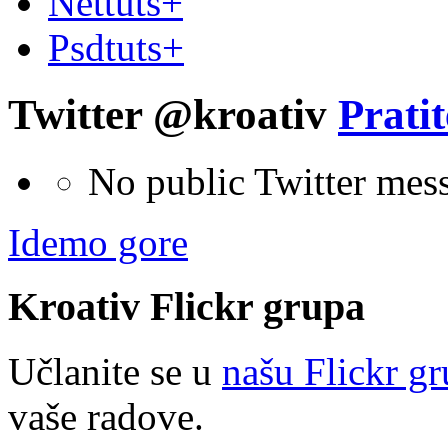
Nettuts+
Psdtuts+
Twitter @kroativ
Pratit
No public Twitter mes
Idemo gore
Kroativ
Flick
r
grupa
Učlanite se u
našu Flickr g
vaše radove.