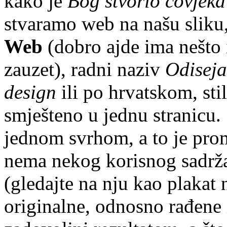
kako je
Bog stvorio čovjeka
stvaramo web na našu sliku,
Web
(dobro ajde ima nešto 
zauzet), radni naziv
Odiseja
design
ili po hrvatskom, stil
smješteno u jednu stranicu.
jednom svrhom, a to je pro
nema nekog korisnog sadrža
(gledajte na nju kao plakat 
originalne, odnosno rađene