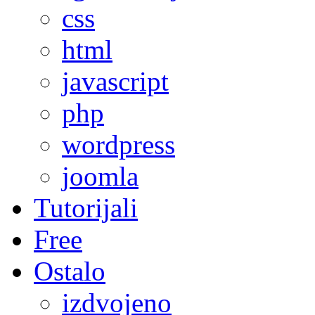
css
html
javascript
php
wordpress
joomla
Tutorijali
Free
Ostalo
izdvojeno