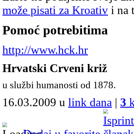
može pisati za Kroativ
i na 
Pomoć potrebitima
http://www.hck.hr
Hrvatski Crveni križ
u službi humanosti od 1878.
16.03.2009 u
link dana
|
3
k
Dodaj u favorite