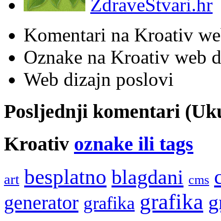
ZdraveStvari.hr
Komentari na Kroativ we
Oznake na Kroativ web di
Web dizajn poslovi
Posljednji komentari (U
Kroativ
oznake ili tags
besplatno
blagdani
art
cms
grafika
g
generator
grafika