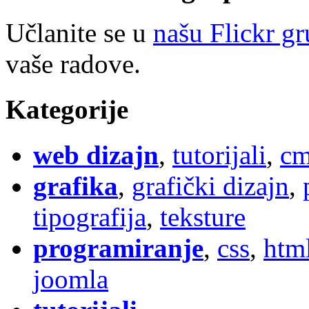
Učlanite se u
našu Flickr g
vaše radove.
Kategorije
web dizajn
,
tutorijali
,
cm
grafika
,
grafički dizajn
,
tipografija
,
teksture
programiranje
,
css
,
htm
joomla