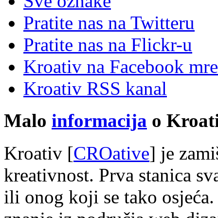
Sve oznake
Pratite nas na Twitteru
Pratite nas na Flick
r
-u
Kroativ na Facebook mre
Kroativ RSS kanal
Malo
informacija
o Kroati
Kroativ [
CROative
] je zam
kreativnost. Prva stanica s
ili onog koji se tako osjeća.