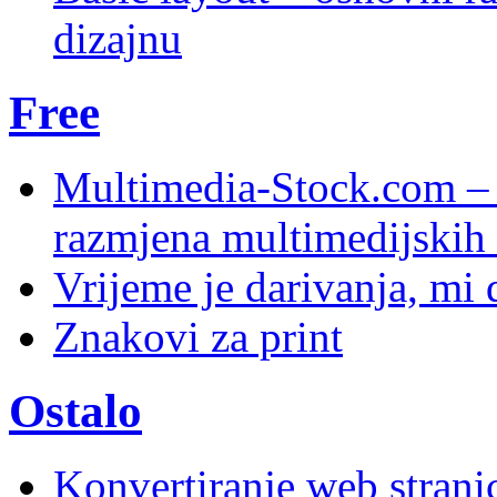
dizajnu
Free
Multimedia-Stock.com –
razmjena multimedijskih 
Vrijeme je darivanja, mi
Znakovi za print
Ostalo
Konvertiranje web stran