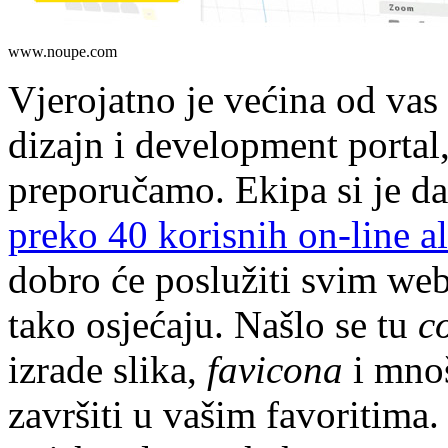
www.noupe.com
Vjerojatno je većina od vas
dizajn i development portal
preporučamo. Ekipa si je dal
preko 40 korisnih on-line al
dobro će poslužiti svim web
tako osjećaju. Našlo se tu
c
izrade slika,
favicona
i mnoš
završiti u vašim favoritima