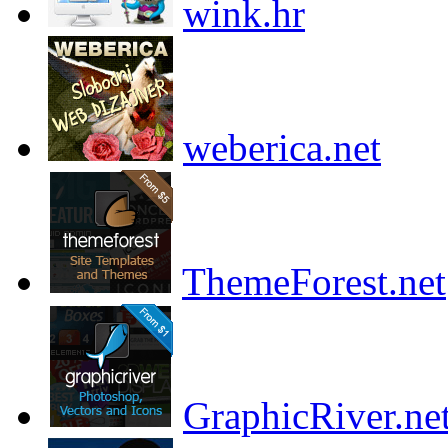
wink.hr
weberica.net
ThemeForest.net
GraphicRiver.ne