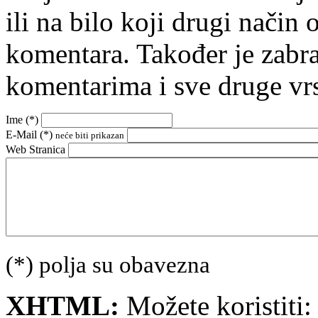
ili na bilo koji drugi nači
komentara. Također je zabr
komentarima i sve druge vr
Ime (
*
)
E-Mail (
*
)
neće biti prikazan
Web Stranica
(*) polja su obavezna
XHTML:
Možete koristiti