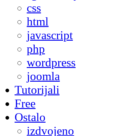
css
html
javascript
php
wordpress
joomla
Tutorijali
Free
Ostalo
izdvojeno