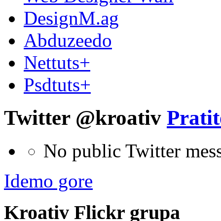
DesignM.ag
Abduzeedo
Nettuts+
Psdtuts+
Twitter @kroativ
Pratit
No public Twitter mes
Idemo gore
Kroativ
Flick
r
grupa