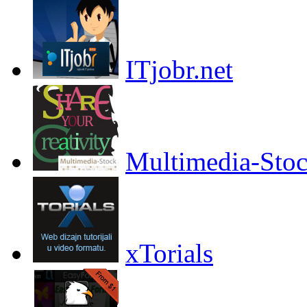
ITjobr.net
Multimedia-Sto
xTorials