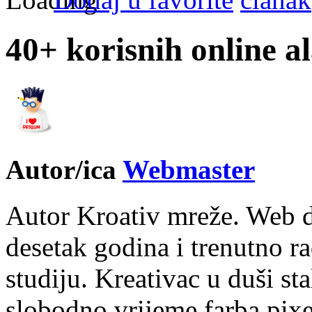
40+ korisnih online a
Autor/ica
Webmaster
Autor Kroativ mreže. Web d
desetak godina i trenutno r
studiju. Kreativac u duši st
slobodno vrijeme farba pixe