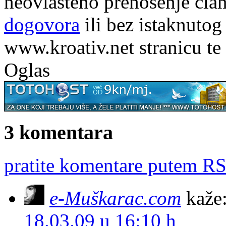
neovlašteno prenošenje član
dogovora
ili bez istaknutog
www.kroativ.net stranicu te
Oglas
3 komentara
pratite komentare putem RS
e-Muškarac.com
kaže
18.03.09 u 16:10 h