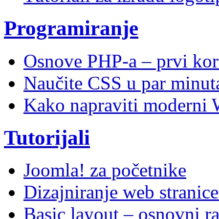
Programiranje
Osnove PHP-a – prvi kor
Naučite CSS u par minuta
Kako napraviti moderni 
Tutorijali
Joomla! za početnike
Dizajniranje web stranic
Basic layout – osnovni ra