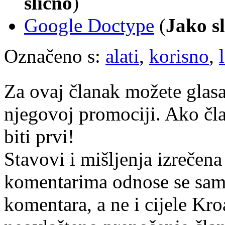
slično
)
Google Doctype
(
Jako s
Označeno s:
alati
,
korisno
,
Za ovaj članak možete glasa
njegovoj promociji. Ako čla
biti prvi!
Stavovi i mišljenja izrečena
komentarima odnose se samo 
komentara, a ne i cijele Kr