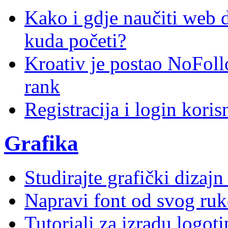
Kako i gdje naučiti web di
kuda početi?
Kroativ je postao NoFoll
rank
Registracija i login kori
Grafika
Studirajte grafički dizaj
Napravi font od svog ruk
Tutoriali za izradu logoti