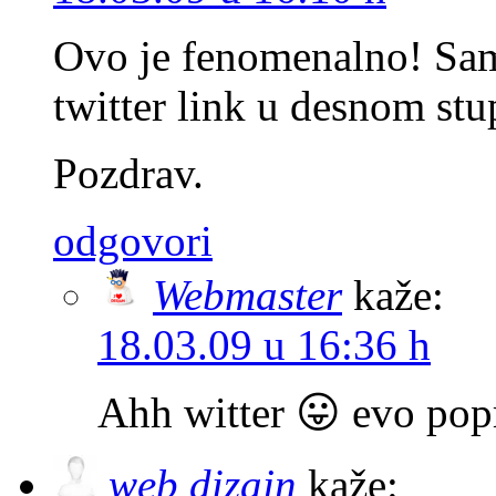
Ovo je fenomenalno! Sam
twitter link u desnom stu
Pozdrav.
odgovori
Webmaster
kaže:
18.03.09 u 16:36 h
Ahh witter 😛 evo popr
web dizajn
kaže: