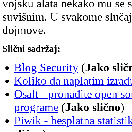
vojsku alata nekako mu se sv
suvišnim. U svakome slučaju
dojmove.
Slični sadržaj:
Blog Security
(
Jako slič
Koliko da naplatim izrad
Osalt - pronađite open so
programe
(
Jako slično
)
Piwik - besplatna statisti