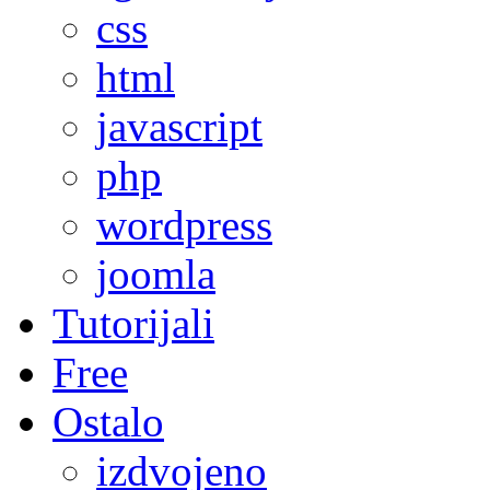
css
html
javascript
php
wordpress
joomla
Tutorijali
Free
Ostalo
izdvojeno