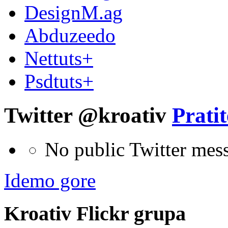
DesignM.ag
Abduzeedo
Nettuts+
Psdtuts+
Twitter @kroativ
Pratit
No public Twitter mes
Idemo gore
Kroativ
Flick
r
grupa