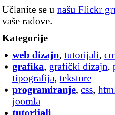
Učlanite se u
našu Flickr g
vaše radove.
Kategorije
web dizajn
,
tutorijali
,
cm
grafika
,
grafički dizajn
,
tipografija
,
teksture
programiranje
,
css
,
htm
joomla
tutorijali