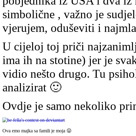
pobjednika iz USA i dva iz
simbolične , važno je sudjelo
vjerujem, oduševiti i najml
U cijeloj toj priči najzaniml
ima ih na stotine) jer je svak
vidio nešto drugo. Tu psiho
analizirat 🙂
Ovdje je samo nekoliko pri
Ova emo majka sa famili je moja 😛