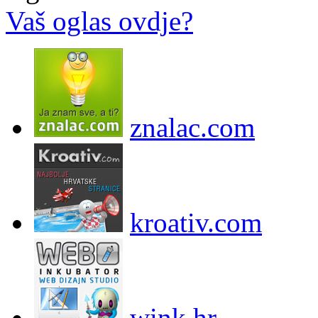
Vaš oglas ovdje?
znalac.com
kroativ.com
wink.hr