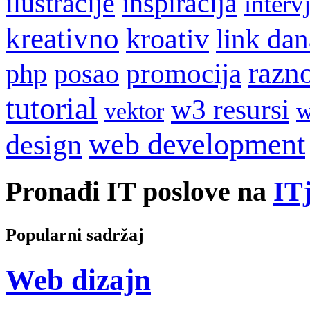
ilustracije
inspiracija
interv
kreativno
kroativ
link dan
razn
promocija
php
posao
tutorial
w3 resursi
w
vektor
web development
design
Pronađi IT poslove na
ITj
Popularni sadržaj
Web dizajn