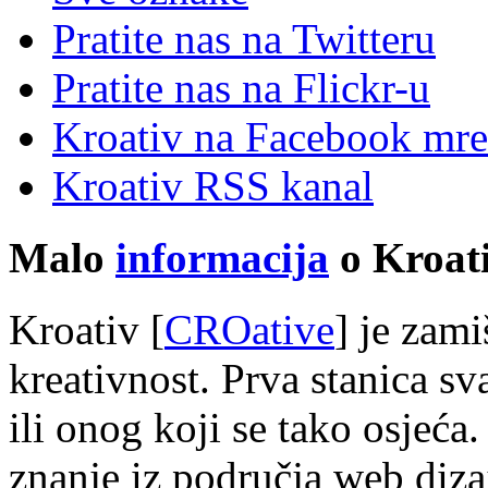
Pratite nas na Twitteru
Pratite nas na Flick
r
-u
Kroativ na Facebook mre
Kroativ RSS kanal
Malo
informacija
o Kroati
Kroativ [
CROative
] je zam
kreativnost. Prva stanica s
ili onog koji se tako osjeća.
znanje iz područja web diza