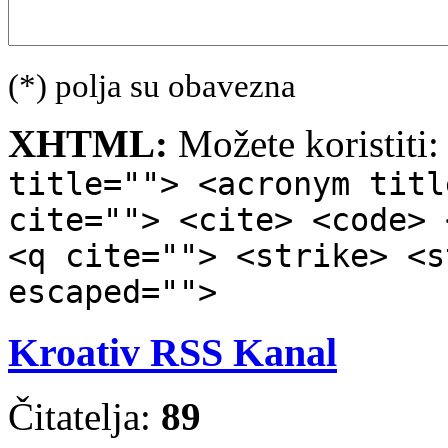
(*) polja su obavezna
XHTML:
Možete koristiti
title=""> <acronym titl
cite=""> <cite> <code> 
<q cite=""> <strike> <s
escaped="">
Kroativ RSS Kanal
Čitatelja:
89