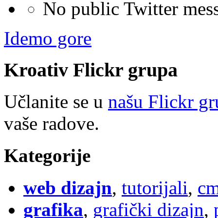
No public Twitter mes
Idemo gore
Kroativ
Flick
r
grupa
Učlanite se u
našu Flickr g
vaše radove.
Kategorije
web dizajn
,
tutorijali
,
cm
grafika
,
grafički dizajn
,