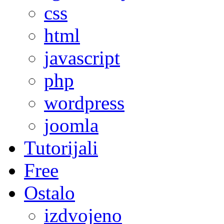
css
html
javascript
php
wordpress
joomla
Tutorijali
Free
Ostalo
izdvojeno