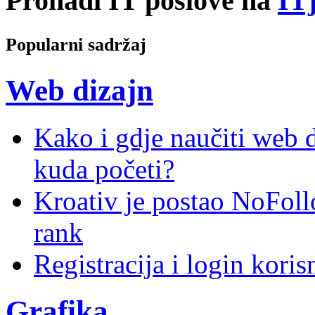
Pronađi IT poslove na
ITj
Popularni sadržaj
Web dizajn
Kako i gdje naučiti web di
kuda početi?
Kroativ je postao NoFoll
rank
Registracija i login kori
Grafika