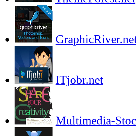
GraphicRiver.ne
ITjobr.net
Multimedia-Sto