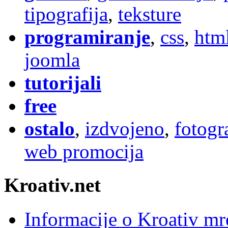
tipografija
,
teksture
programiranje
,
css
,
htm
joomla
tutorijali
free
ostalo
,
izdvojeno
,
fotogr
web promocija
Kroativ.net
Informacije o Kroativ mr