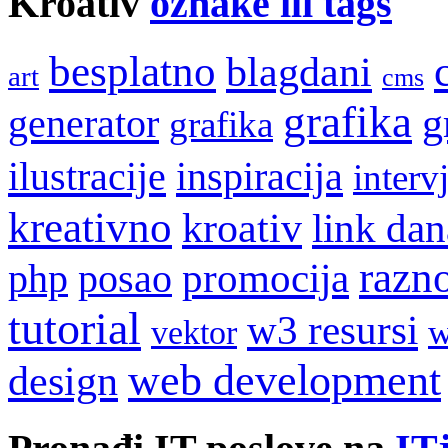
Kroativ
oznake ili tags
besplatno
blagdani
art
cms
grafika
g
generator
grafika
ilustracije
inspiracija
interv
kreativno
kroativ
link dan
razn
promocija
php
posao
tutorial
w3 resursi
w
vektor
web development
design