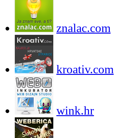
znalac.com
kroativ.com
wink.hr