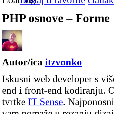
PHP osnove – Forme
Autor/ica
itzvonko
Iskusni web developer s vi
end i front-end kodiranju. 
tvrtke
IT Sense
. Najponosni
vam pomaže u rezanju dizajn