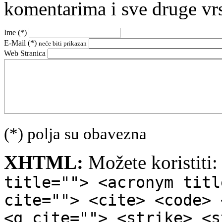
komentarima i sve druge vr
Ime (
*
)
E-Mail (
*
)
neće biti prikazan
Web Stranica
(*) polja su obavezna
XHTML:
Možete koristiti
title=""> <acronym titl
cite=""> <cite> <code> 
<q cite=""> <strike> <s