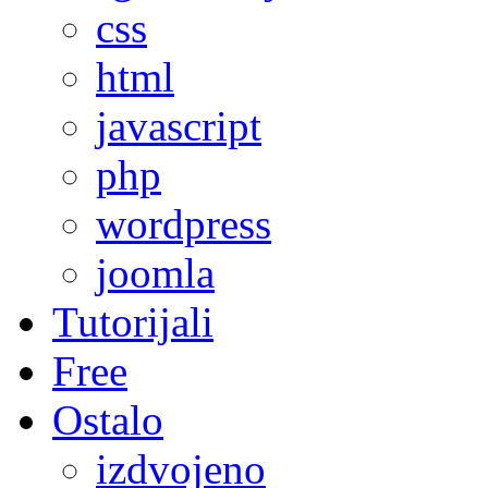
css
html
javascript
php
wordpress
joomla
Tutorijali
Free
Ostalo
izdvojeno