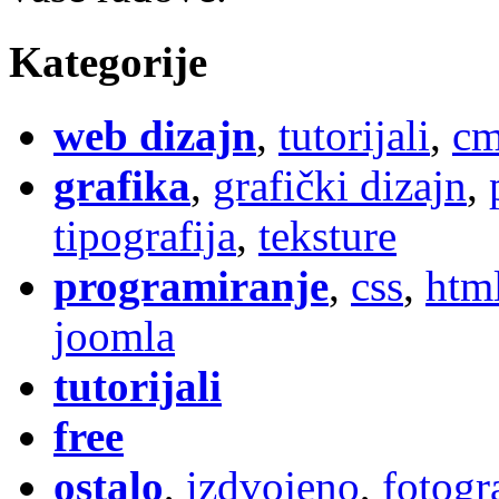
Kategorije
web dizajn
,
tutorijali
,
cm
grafika
,
grafički dizajn
,
tipografija
,
teksture
programiranje
,
css
,
htm
joomla
tutorijali
free
ostalo
,
izdvojeno
,
fotogr