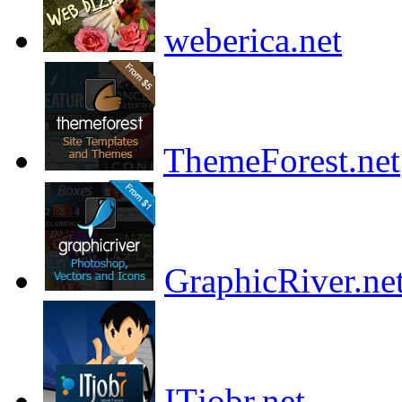
weberica.net
ThemeForest.net
GraphicRiver.ne
ITjobr.net