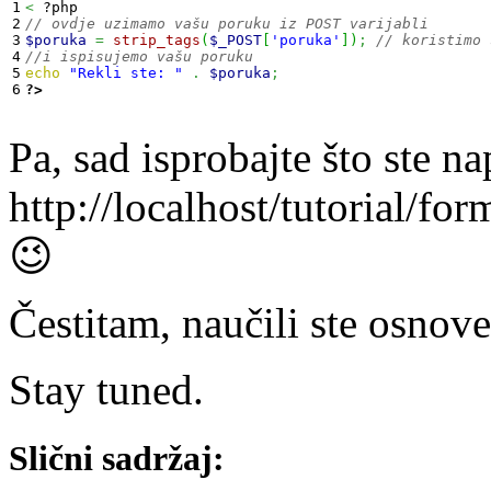
1

<
2

// ovdje uzimamo vašu poruku iz POST varijabli
3

$poruka
=
strip_tags
(
$_POST
[
'poruka'
]
)
;
// koristimo 
4

//i ispisujemo vašu poruku
5

echo
"Rekli ste: "
.
$poruka
;
?>
Pa, sad isprobajte što ste na
http://localhost/tutorial/for
😉
Čestitam, naučili ste osnov
Stay tuned.
Slični sadržaj: