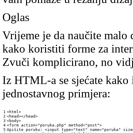
Oglas
Vrijeme je da naučite malo 
kako koristiti forme za inte
Zvuči komplicirano, no vidje
Iz HTML-a se sjećate kako 
jednostavnog primjera:
1

<html>

2

<head></head>

3

<body>

4

<form action="poruka.php" method="post">

5

Upišite poruku: <input type="text" name="poruka" size=