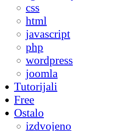
css
html
javascript
php
wordpress
joomla
Tutorijali
Free
Ostalo
izdvojeno