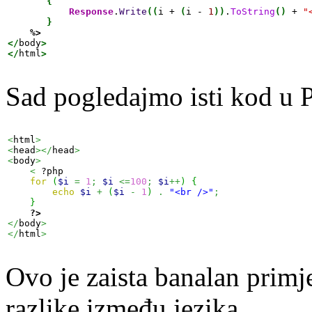
{
Response
.
Write
(
(
i + 
(
i - 
1
)
)
.
ToString
(
)
 + 
"
}
%>
</
body
>
</
html
>
Sad pogledajmo isti kod u
<
html
>
<
head
></
head
>
<
body
>
<
 ?php

for
(
$i
=
1
;
$i
<=
100
;
$i
++
)
{
echo
$i
+
(
$i
-
1
)
.
"<br />"
;
}
?>
</
body
>
</
html
>
Ovo je zaista banalan primje
razlike između jezika.