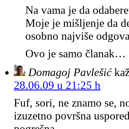
Na vama je da odaberet
Moje je mišljenje da d
osobno najviše odgova
Ovo je samo članak…
Domagoj Pavlešić
kaž
28.06.09 u 21:25 h
Fuf, sori, ne znamo se, n
izuzetno površna uspore
pogrešna.