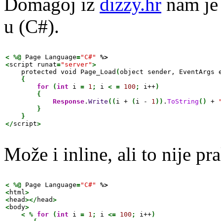
Domagoj iz
dizzy.hr
nam je
u (C#).
<
%@
 Page Language
=
"C#"
%>
<
script runat
=
"server"
>
    protected void Page_Load
(
object sender, EventArgs 
{
for
(
int
 i 
=
1
;
 i 
<
=
100
;
 i++
)
{
Response
.
Write
(
(
i + 
(
i - 
1
)
)
.
ToString
(
)
 + 
}
}
</
script
>
Može i inline, ali to nije p
<
%@
 Page Language
=
"C#"
%>
<
html
>
<
head
></
head
>
<
body
>
<
%
for
(
int
 i 
=
1
;
 i 
<=
100
;
 i++
)