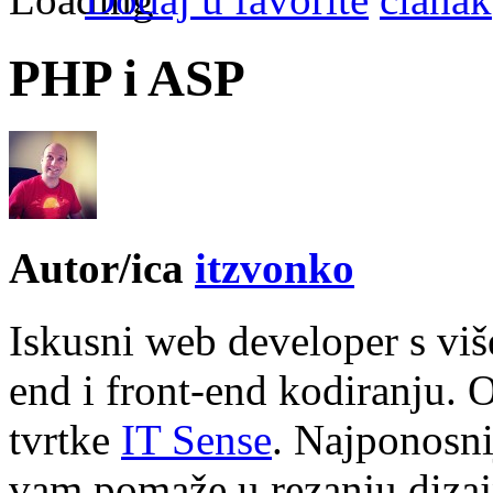
PHP i ASP
Autor/ica
itzvonko
Iskusni web developer s vi
end i front-end kodiranju. 
tvrtke
IT Sense
. Najponosni
vam pomaže u rezanju dizajn