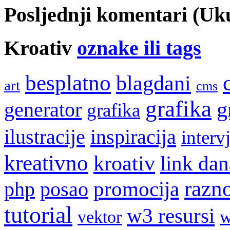
Posljednji komentari (U
Kroativ
oznake ili tags
besplatno
blagdani
art
cms
grafika
g
generator
grafika
ilustracije
inspiracija
interv
kreativno
kroativ
link dan
razn
promocija
php
posao
tutorial
w3 resursi
w
vektor