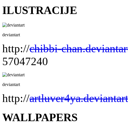
ILUSTRACIJE
deviantart
http://
chibbi-chan.devianta
57047240
deviantart
http://
artluver4ya.deviantar
WALLPAPERS