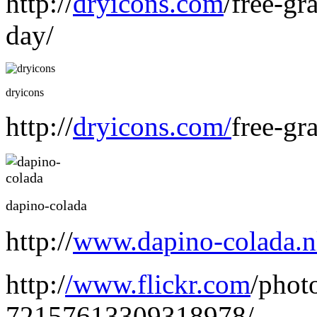
http://
dryicons.com
/free-g
day/
dryicons
http://
dryicons.com/
free-gr
dapino-colada
http://
www.dapino-colada.n
http:/
/www.flickr.com
/phot
72157613309318978/