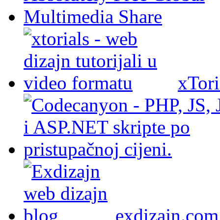
xTori
exdizajn.com