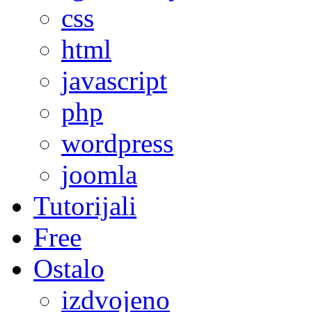
css
html
javascript
php
wordpress
joomla
Tutorijali
Free
Ostalo
izdvojeno