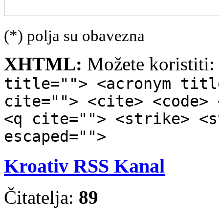
(*) polja su obavezna
XHTML:
Možete koristiti
title=""> <acronym titl
cite=""> <cite> <code> 
<q cite=""> <strike> <s
escaped="">
Kroativ RSS Kanal
Čitatelja:
89