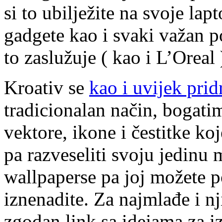
si to ubilježite na svoje lap
gadgete kao i svaki važan 
to zaslužuje ( kao i L’Oreal
Kroativ se
kao i uvijek pri
tradicionalan način, bogatim
vektore, ikone i čestitke ko
pa razveseliti svoju jedinu 
wallpaperse pa joj možete po
iznenadite. Za najmlađe i nji
zgodan link sa idejama za 