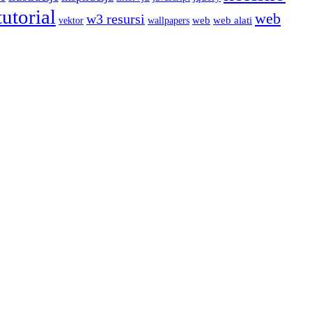
tutorial
web
w3 resursi
web
web alati
wallpapers
vektor