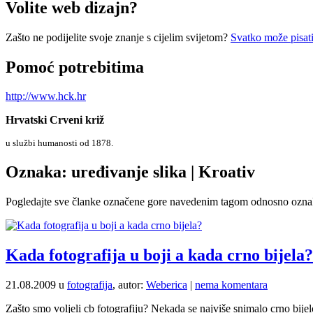
Volite web dizajn?
Zašto ne podijelite svoje znanje s cijelim svijetom?
Svatko može pisati
Pomoć potrebitima
http://www.hck.hr
Hrvatski Crveni križ
u službi humanosti od 1878.
Oznaka: uređivanje slika | Kroativ
Pogledajte sve članke označene gore navedenim tagom odnosno ozn
Kada fotografija u boji a kada crno bijela?
21.08.2009 u
fotografija
, autor:
Weberica
|
nema komentara
Zašto smo voljeli cb fotografiju? Nekada se najviše snimalo crno bijel