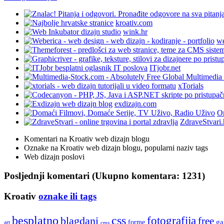
kroativ.com
wink.hr
we
ITjobr.net
xTorials
exdizajn.com
On
ZdraveStvari.
Komentari na Kroativ web dizajn blogu
Oznake na Kroativ web dizajn blogu, popularni naziv tags
Web dizajn poslovi
Posljednji komentari (Ukupno komentara: 1231)
Kroativ
oznake ili tags
besplatno
css
fotografija
blagdani
free
ga
forme
art
cms