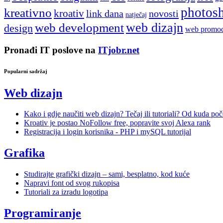
photos
kreativno
kroativ
link dana
novosti
natječaj
web development
web dizajn
design
web promoc
Pronađi IT poslove na
ITjobr.net
Popularni sadržaj
Web dizajn
Kako i gdje naučiti web dizajn? Tečaj ili tutoriali? Od kuda poč
Kroativ je postao NoFollow free, popravite svoj Alexa rank
Registracija i login korisnika - PHP i mySQL tutorijal
Grafika
Studirajte grafički dizajn – sami, besplatno, kod kuće
Napravi font od svog rukopisa
Tutoriali za izradu logotipa
Programiranje