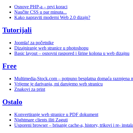
Osnove PHP-a – prvi koraci
Naučite CSS u par minuta...
Kako napraviti moderni Web 2.0 dizajn?
Tutorijali
Joomla! za početnike
Dizajniranje web stranice u photoshopu
Basic layout – osnovni raspored i širine kolona u web dizajnu
Free
Multimedia-Stock.com – potpuno besplatna domaća razmjena mu
Vrijeme je darivanja, mi darujemo web stranicu
Znakovi za print
Ostalo
Konvertiranje web stranice u PDF dokument
Nightmare clients iliti Zaguti
Usporeni browser – brisanje cache-a, history, trikovi i re- instal