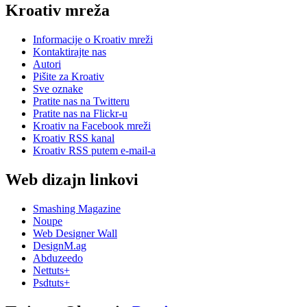
Kroativ mreža
Informacije o Kroativ mreži
Kontaktirajte nas
Autori
Pišite za Kroativ
Sve oznake
Pratite nas na Twitteru
Pratite nas na Flick
r
-u
Kroativ na Facebook mreži
Kroativ RSS kanal
Kroativ RSS putem e-mail-a
Web dizajn linkovi
Smashing Magazine
Noupe
Web Designer Wall
DesignM.ag
Abduzeedo
Nettuts+
Psdtuts+