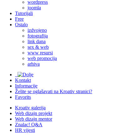
wordpress
joomla
Tutorijali
Free
Ostalo
izdvojeno
fotografija
link dana
sex & web
www resursi
web promocija
arhiva
Kontakt
Informacije
Želite se oglašavati na Kroativ stranici?
Favorits
Kroativ galerija
Web dizajn projekt
Web dizajn mentor
Znalac! Q&A
HR vijesti