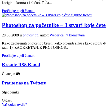
korigirati kontrast i slično. Tada...
Pročitajte cijeli članak
Photoshop za početnike – 3 stvari koje ćete
28.06.2009 u
photoshop
, autor:
Weberica
|
7
komentara
Kako zaokrenuti photoshop brush, kako proširiti sliku i kako stopiti d
radi: 1) ZAOKRETANJE PHOTOSHOP...
Pročitajte cijeli članak
Kroativ RSS Kanal
Čitatelja:
89
Pratite nas na Twitteru
Sljedbenika:
Oglasi
Vaš oglas ovdje?