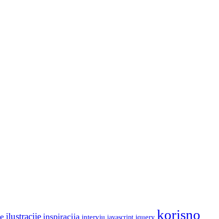
korisno
ilustracije
e
inspiracija
intervju
jquery
javascript