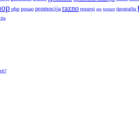
hop
razno
promocija
php
posao
resursi
tipografija
sex
texture
ija
eti?