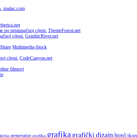
znalac.com
berica.net
ThemeForest.net
GraphicRiver.net
Multimedia-Stock
CodeCanyon.net
line filmovi
hr
grafika
grafički dizajn
html
generator
ikon
lerija
grafika