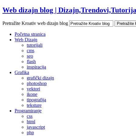
Web dizajn blog | Dizajn,Trendovi,Tutorijal
Pretražite Kroativ web dizajn blog
Početna stranica
Web Dizajn
tutorijali
cms
seo
flash
inspiracija
Grafika
grafički dizajn
photoshop
vektori
ikone
tipografija
teksture
Programiranje
css
html
javascript
php