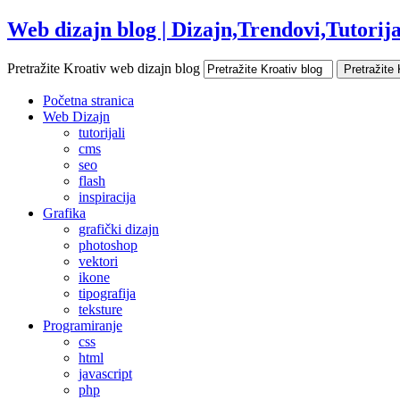
Web dizajn blog | Dizajn,Trendovi,Tutorijal
Pretražite Kroativ web dizajn blog
Početna stranica
Web Dizajn
tutorijali
cms
seo
flash
inspiracija
Grafika
grafički dizajn
photoshop
vektori
ikone
tipografija
teksture
Programiranje
css
html
javascript
php