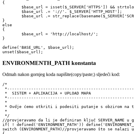
{

	$base_url = isset($_SERVER['HTTPS']) && strtolower($_SERVER['HTTPS']) == 'on' ? 'https' : 'http';

	$base_url .= '://'. $_SERVER['HTTP_HOST'];

	$base_url .= str_replace(basename($_SERVER['SCRIPT_NAME']), '', $_SERVER['SCRIPT_NAME']);

}

else

{

	$base_url = 'http://localhost/';

}

define('BASE_URL', $base_url);

unset($base_url);
ENVIRONMENTH_PATH konstanta
Odmah nakon gornjeg koda napišite(copy/paste;) sljedeći kod:
/*

 *-----------------------------------------------------
 *  SISTEM + APLIKACIJA + UPLOAD MAPA

 *-----------------------------------------------------
 *

 * Ovdje ćemo otkriti i podesiti putanje s obzirom na t
 *

 */

//provjeravamo da li je definiran ključ SERVER_NAME u g
if( ! defined('ENVIRONMENT_PATH')) define('ENVIRONMENT_
switch (ENVIRONMENT_PATH)//provjeravamo što se nalazi u
{
