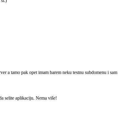
sl.)
server a tamo pak opet imam barem neku testnu subdomenu i sam
da selite aplikaciju. Nema više!