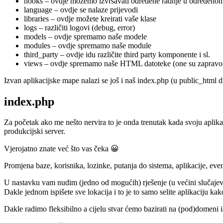
hooks – ovdje možemo izvršavati određene radnje u određenom t
language – ovdje se nalaze prijevodi
libraries – ovdje možete kreirati vaše klase
logs – različiti logovi (debug, error)
models – ovdje spremamo naše modele
modules – ovdje spremamo naše module
third_party – ovdje idu različite third party komponente i sl.
views – ovdje spremamo naše HTML datoteke (one su zapravo 
Izvan aplikacijske mape nalazi se još i naš index.php (u public_html direk
index.php
Za početak ako me nešto nervira to je onda trenutak kada svoju apli
produkcijski server.
Vjerojatno znate već što vas čeka 😀
Promjena baze, korisnika, lozinke, putanja do sistema, aplikacije, eve
U nastavku vam nudim (jedno od mogućih) rješenje (u većini slučajeva
Dakle jednom ispišete sve lokacija i to je to samo selite aplikaciju ka
Dakle radimo fleksibilno a cijelu stvar ćemo bazirati na (pod)domeni ia