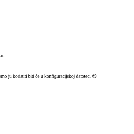
ku:
mo ju koristiti biti će u konfiguracijskoj datoteci 😉
----------

----------
