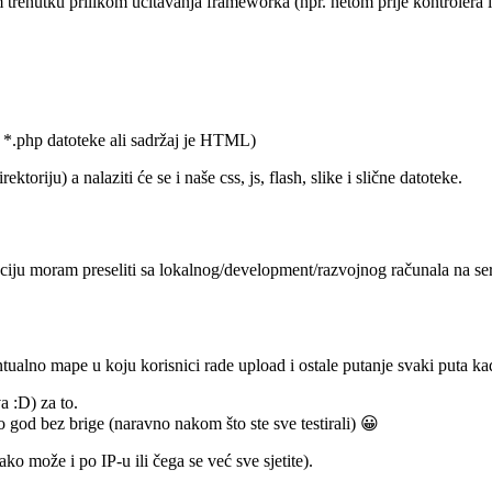
renutku prilikom učitavanja frameworka (npr. netom prije kontrolera i 
*.php datoteke ali sadržaj je HTML)
toriju) a nalaziti će se i naše css, js, flash, slike i slične datoteke.
kaciju moram preseliti sa lokalnog/development/razvojnog računala na 
ntualno mape u koju korisnici rade upload i ostale putanje svaki puta ka
 :D) za to.
ko god bez brige (naravno nakom što ste sve testirali) 😀
ko može i po IP-u ili čega se već sve sjetite).