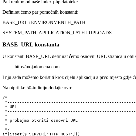
Pa krenimo od naše index.php datoteke
Definirat ćemo par pomoćnih konstanti:
BASE_URL i ENVIRONMENTH_PATH
SYSTEM_PATH, APPLICATION_PATH i UPLOADS
BASE_URL konstanta
U konstanti BASE_URL definirat ćemo osnovni URL stranica u obli
http://mojadomena.com
I nju sada možemo koristiti kroz cijelu aplikaciju a prvo mjesto gdje će
Na otprilike 50-tu liniju dodajte ovo:
/*

 *-----------------------------------------------------
 * URL

 *-----------------------------------------------------
 *

 * probajmo otkriti osnovni URL

 *

 */

if(isset($_SERVER['HTTP_HOST']))
