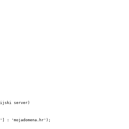
ijski server)

'] : 'mojadomena.hr');
