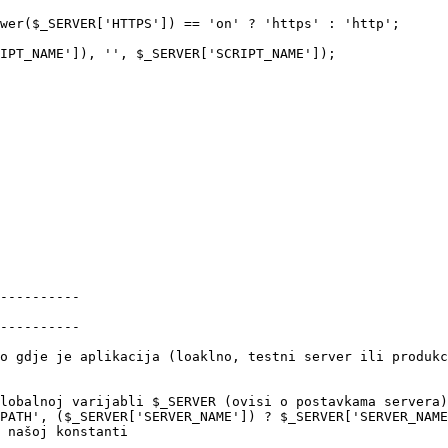
----------

----------

o gdje je aplikacija (loaklno, testni server ili produkc
lobalnoj varijabli $_SERVER (ovisi o postavkama servera)

PATH', ($_SERVER['SERVER_NAME']) ? $_SERVER['SERVER_NAME
 našoj konstanti
