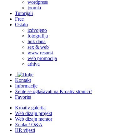
wordpress
joomla
Tutorijali
Free
Ostalo
izdvojeno
fotografija
link dana
sex & web
www resursi
web promocija
arhiva
Kontakt
Informacije
Želite se oglašavati na Kroativ stranici?
Favorits
Kroativ galerija
Web dizajn projekt
Web dizajn mentor
Znalac! Q&A
HR vijesti