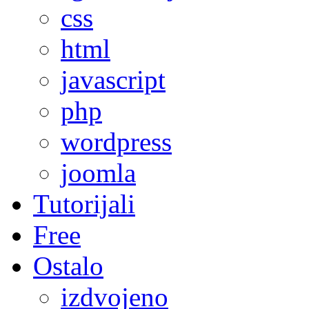
css
html
javascript
php
wordpress
joomla
Tutorijali
Free
Ostalo
izdvojeno