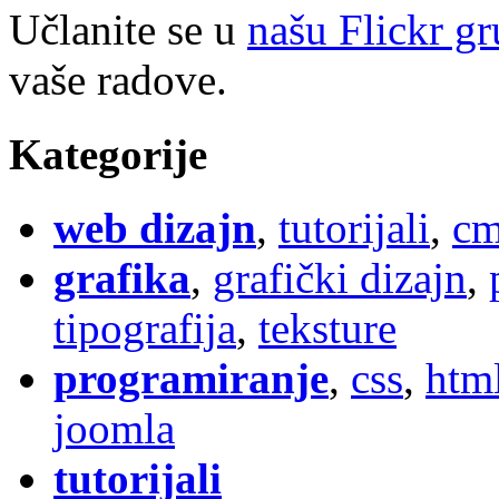
Učlanite se u
našu Flickr g
vaše radove.
Kategorije
web dizajn
,
tutorijali
,
cm
grafika
,
grafički dizajn
,
tipografija
,
teksture
programiranje
,
css
,
htm
joomla
tutorijali