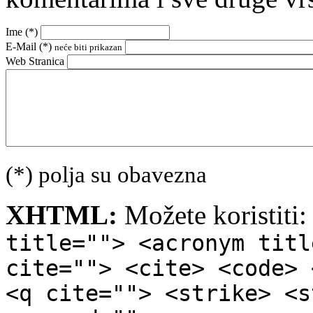
Ime (
*
)
E-Mail (
*
)
neće biti prikazan
Web Stranica
(*) polja su obavezna
XHTML:
Možete koristiti
title=""> <acronym titl
cite=""> <cite> <code> 
<q cite=""> <strike> <s