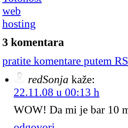
3 komentara
pratite komentare putem RS
redSonja
kaže:
22.11.08 u 00:13 h
WOW! Da mi je bar 10 mo
odgovori