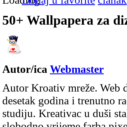
50+ Wallpapera za di
Autor/ica
Webmaster
Autor Kroativ mreže. Web d
desetak godina i trenutno r
studiju. Kreativac u duši st
slobodno vrijeme farba pixe