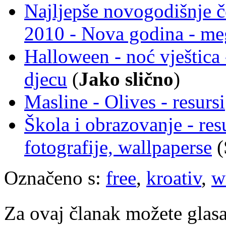
Najljepše novogodišnje če
2010 - Nova godina - meg
Halloween - noć vještica -
djecu
(
Jako slično
)
Masline - Olives - resursi
Škola i obrazovanje - res
fotografije, wallpaperse
(
Označeno s:
free
,
kroativ
,
w
Za ovaj članak možete glasa