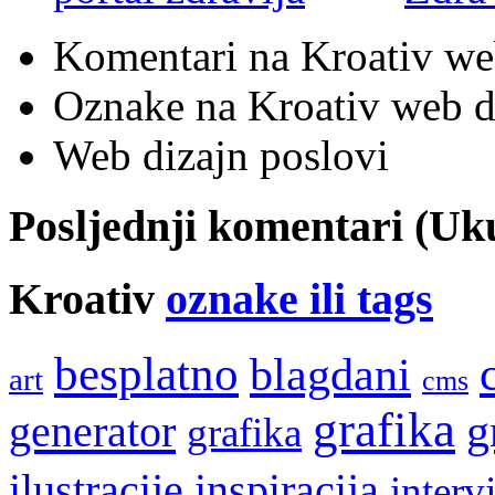
Komentari na Kroativ we
Oznake na Kroativ web di
Web dizajn poslovi
Posljednji komentari (U
Kroativ
oznake ili tags
besplatno
blagdani
art
cms
grafika
g
generator
grafika
ilustracije
inspiracija
interv