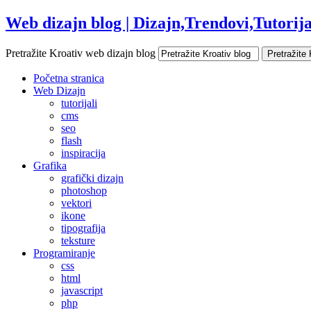
Web dizajn blog | Dizajn,Trendovi,Tutorijal
Pretražite Kroativ web dizajn blog
Početna stranica
Web Dizajn
tutorijali
cms
seo
flash
inspiracija
Grafika
grafički dizajn
photoshop
vektori
ikone
tipografija
teksture
Programiranje
css
html
javascript
php