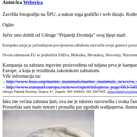
Autor/ica
Weberica
Završila fotografiju na ŠPU, a nakon toga grafički i web dizajn. Rođen
Oglas
Jučer smo dobili od Udruge “Prijatelji životinja” ovaj lijepi mail:
Europska unija je jučerašnjom povijesnom odlukom zatvorila svoje granice proiz
Ovom zabranom EU se pridružila SAD-u, Meksiku, Hrvatskoj, Sloveniji, Nizozemskoj
Kampanja za zabranu trgovine proizvodima od tuljana prva je kampanja
Europe, a koja je rezultirala zakonskom zabranom.
Više informacija na:
–
http://www.hsus.org/marine_mammals/marine_mammals_news/eu_s
–
http://www.europarl.europa.eu/news/expert/infopress_page/063-
Udruga Prijatelji životinja, Gajeva 47, Zagreb, 060 446644, 091 5067905,
www.prijatelji-zivotinja
———————————————————————————
Iako me većina zabrana ljuti, ova me je iskreno razveselila i svaka čast
Prosurfala sam malo netom i pronašla par zgodnih wallpapersa, ilustracij