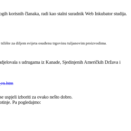
ogih korisnih članaka, radi kao stalni suradnik Web Inkubator studija.
ržište za diljem svijeta osuđenu trgovinu tuljanovim proizvodima.
 sudjelovala s udrugama iz Kanade, Sjedinjenih Američkih Država i
_en.htm
 se uspjeli izboriti za ovako nešto dobro.
ivotinje. Pa pogledajmo: