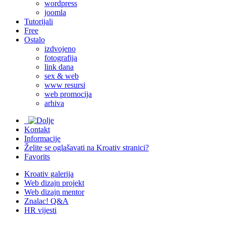
wordpress
joomla
Tutorijali
Free
Ostalo
izdvojeno
fotografija
link dana
sex & web
www resursi
web promocija
arhiva
Kontakt
Informacije
Želite se oglašavati na Kroativ stranici?
Favorits
Kroativ galerija
Web dizajn projekt
Web dizajn mentor
Znalac! Q&A
HR vijesti