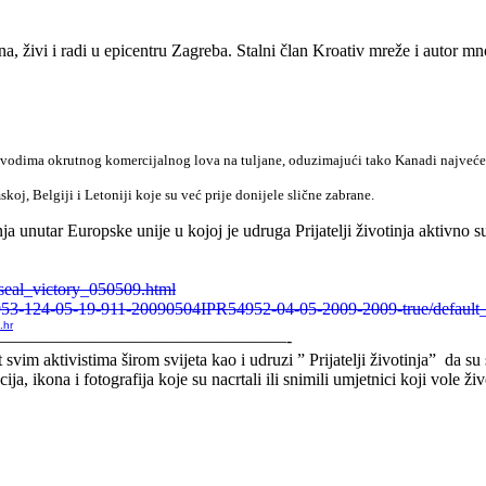
a, živi i radi u epicentru Zagreba. Stalni član Kroativ mreže i autor mn
vodima okrutnog komercijalnog lova na tuljane, oduzimajući tako Kanadi najveće t
, Belgiji i Letoniji koje su već prije donijele slične zabrane.
 unutar Europske unije u kojoj je udruga Prijatelji životinja aktivno
eal_victory_050509.html
54953-124-05-19-911-20090504IPR54952-04-05-2009-2009-true/default
.hr
—————————————————-
 svim aktivistima širom svijeta kao i udruzi ” Prijatelji životinja” da su
a, ikona i fotografija koje su nacrtali ili snimili umjetnici koji vole ž