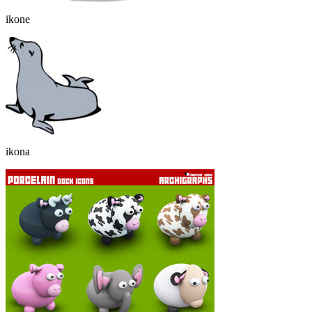
ikone
ikona