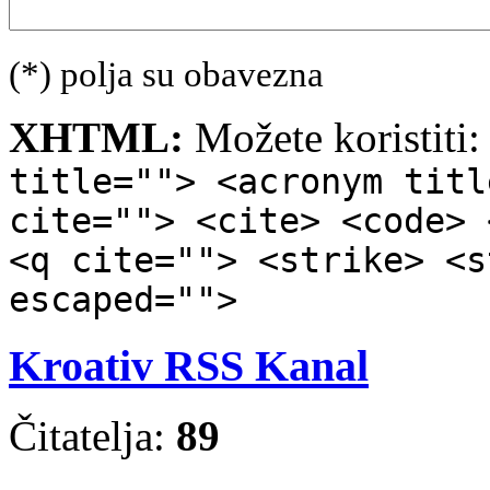
(*) polja su obavezna
XHTML:
Možete koristiti
title=""> <acronym titl
cite=""> <cite> <code> 
<q cite=""> <strike> <s
escaped="">
Kroativ RSS Kanal
Čitatelja:
89