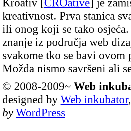
Kroativ [
CROative
] je zam
kreativnost. Prva stanica s
ili onog koji se tako osjeća.
znanje iz područja web diza
svakome tko se bavi ovom 
Možda nismo savršeni ali s
© 2008-2009~
Web inkub
designed by
Web inkubator
by
WordPress