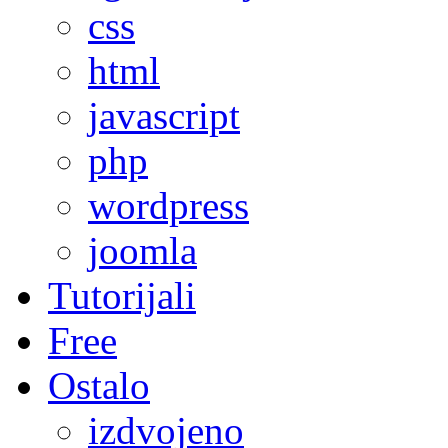
css
html
javascript
php
wordpress
joomla
Tutorijali
Free
Ostalo
izdvojeno