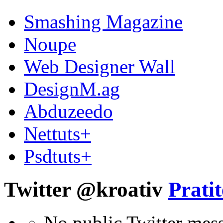
Smashing Magazine
Noupe
Web Designer Wall
DesignM.ag
Abduzeedo
Nettuts+
Psdtuts+
Twitter @kroativ
Pratit
No public Twitter mes