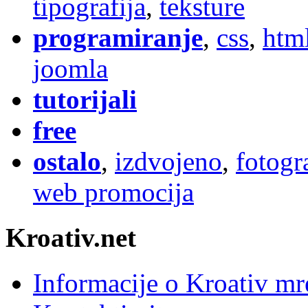
tipografija
,
teksture
programiranje
,
css
,
htm
joomla
tutorijali
free
ostalo
,
izdvojeno
,
fotogr
web promocija
Kroativ.net
Informacije o Kroativ mr