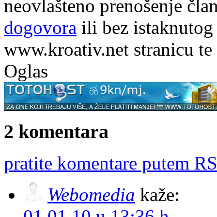
neovlašteno prenošenje član
dogovora
ili bez istaknutog
www.kroativ.net stranicu te
Oglas
2 komentara
pratite komentare putem RS
Webomedia
kaže:
01.01.10 u 13:36 h