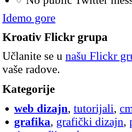
Idemo gore
Kroativ
Flick
r
grupa
Učlanite se u
našu Flickr g
vaše radove.
Kategorije
web dizajn
,
tutorijali
,
cm
grafika
,
grafički dizajn
,