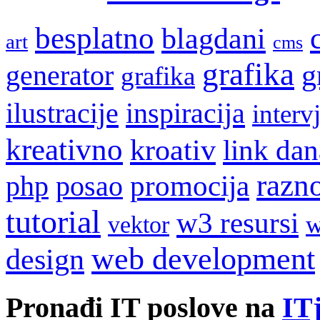
besplatno
blagdani
art
cms
grafika
g
generator
grafika
ilustracije
inspiracija
interv
kreativno
kroativ
link dan
razn
promocija
php
posao
tutorial
w3 resursi
w
vektor
web development
design
Pronađi IT poslove na
ITj