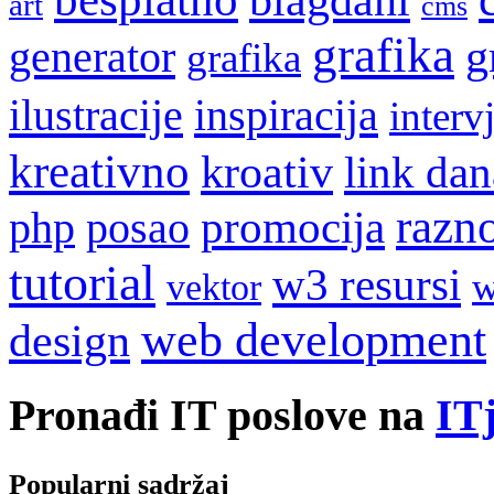
blagdani
art
cms
grafika
g
generator
grafika
ilustracije
inspiracija
interv
kreativno
kroativ
link dan
razn
promocija
php
posao
tutorial
w3 resursi
w
vektor
web development
design
Pronađi IT poslove na
ITj
Popularni sadržaj