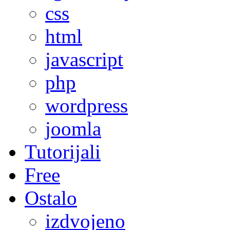
css
html
javascript
php
wordpress
joomla
Tutorijali
Free
Ostalo
izdvojeno