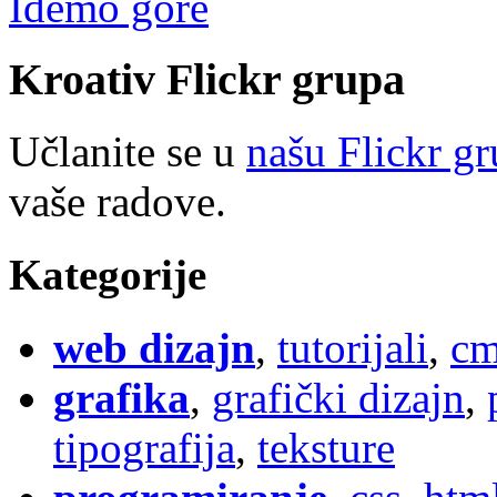
Idemo gore
Kroativ
Flick
r
grupa
Učlanite se u
našu Flickr g
vaše radove.
Kategorije
web dizajn
,
tutorijali
,
cm
grafika
,
grafički dizajn
,
tipografija
,
teksture