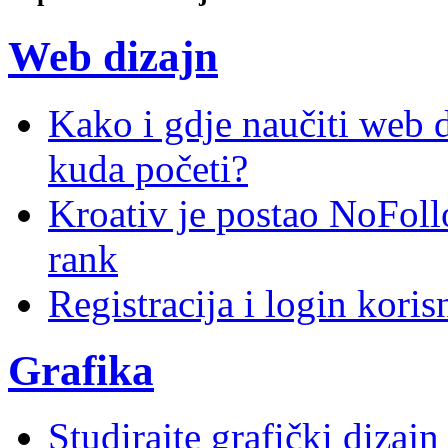
Web dizajn
Kako i gdje naučiti web di
kuda početi?
Kroativ je postao NoFoll
rank
Registracija i login kori
Grafika
Studirajte grafički dizaj