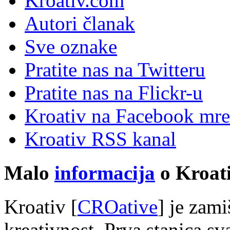
Kroativ.com
Autori članak
Sve oznake
Pratite nas na Twitteru
Pratite nas na Flick
r
-u
Kroativ na Facebook mre
Kroativ RSS kanal
Malo
informacija
o Kroati
Kroativ [
CROative
] je zam
kreativnost. Prva stanica s