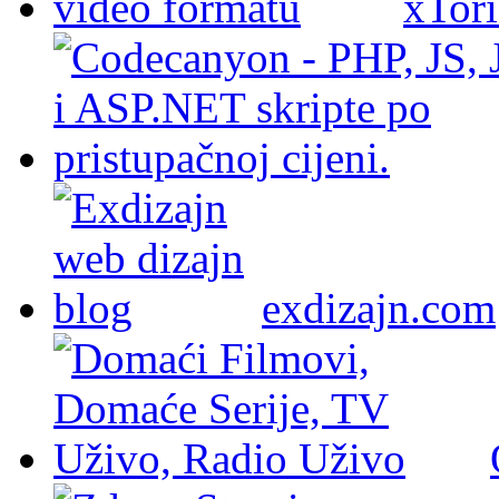
xTori
exdizajn.com