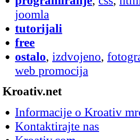
programiranje
,
css
,
htm
joomla
tutorijali
free
ostalo
,
izdvojeno
,
fotogr
web promocija
Kroativ.net
Informacije o Kroativ mr
Kontaktirajte nas