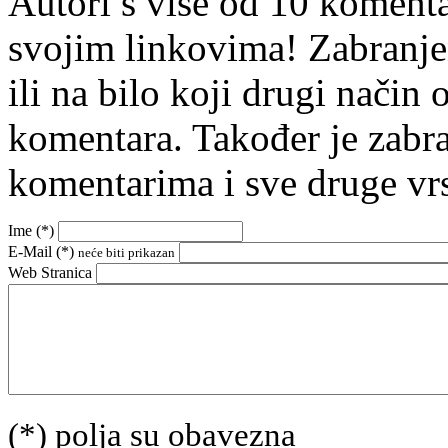
Autori s više od 10 koment
svojim linkovima! Zabranje
ili na bilo koji drugi nači
komentara. Također je zabr
komentarima i sve druge vr
Ime (
*
)
E-Mail (
*
)
neće biti prikazan
Web Stranica
(*) polja su obavezna