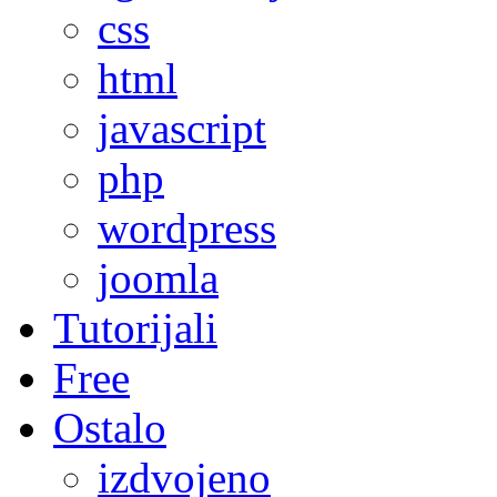
css
html
javascript
php
wordpress
joomla
Tutorijali
Free
Ostalo
izdvojeno