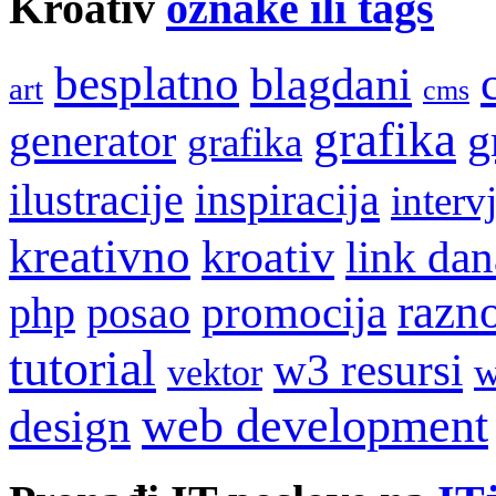
Kroativ
oznake ili tags
besplatno
blagdani
art
cms
grafika
g
generator
grafika
ilustracije
inspiracija
interv
kreativno
kroativ
link dan
razn
promocija
php
posao
tutorial
w3 resursi
w
vektor
web development
design