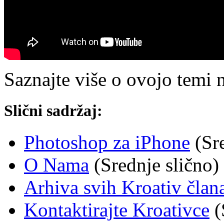
Saznajte više o ovojo temi 
Slični sadržaj:
Photoshop za iPhone
(Sre
O Nama
(Srednje slično)
Arhiva svih Kroativ član
Kontaktirajte Kroativce
(