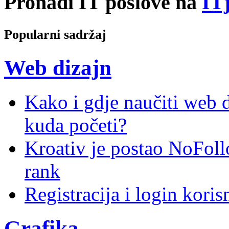
Pronađi IT poslove na
ITj
Popularni sadržaj
Web dizajn
Kako i gdje naučiti web di
kuda početi?
Kroativ je postao NoFoll
rank
Registracija i login kori
Grafika