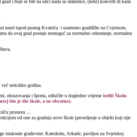
ad i boje se biti na ulici kada su utakmice, (neki) koncerti ili kada
.
ni tunel ispod pustog Kvatrića i sramotno gradilište na Cvjetnom,
dojmu da ovaj grad postaje nemoguć za normalno odrastanje, normalnu
štava.
 već nekoliko godina.
ti, obrazovanja i športa, odlučile u dogledno vrijeme
iseliti Školu
zej bio je dio škole, a ne obratno).
lošću prostora …
icijom od one za gradnju nove škole (preseljenje u objekt koji nije
noge istaknute građevine: Katedralu, Arkade, paviljon na Svjetskoj