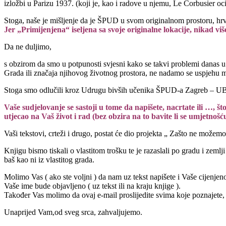
izložbi u Parizu 1937. (koji je, kao i radove u njemu, Le Corbusier oc
Stoga, naše je mišljenje da je ŠPUD u svom originalnom prostoru, hrvat
Jer „Primijenjena“ iseljena sa svoje originalne lokacije, nikad viš
Da ne duljimo,
s obzirom da smo u potpunosti svjesni kako se takvi problemi danas u H
Grada ili značaja njihovog životnog prostora, ne nadamo se uspjehu 
Stoga smo odlučili kroz Udrugu bivših učenika ŠPUD-a Zagreb – UBU
Vaše sudjelovanje se sastoji u tome da napišete, nacrtate ili …, št
utjecao na Vaš život i rad (bez obzira na to bavite li se umjetnošću 
Vaši tekstovi, crteži i drugo, postat će dio projekta „ Zašto ne možem
Knjigu bismo tiskali o vlastitom trošku te je razaslali po gradu i zem
baš kao ni iz vlastitog grada.
Molimo Vas ( ako ste voljni ) da nam uz tekst napišete i Vaše cijenjen
Vaše ime bude objavljeno ( uz tekst ili na kraju knjige ).
Također Vas molimo da ovaj e-mail proslijedite svima koje poznajete, a
Unaprijed Vam,od sveg srca, zahvaljujemo.