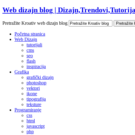
Web dizajn blog | Dizajn,Trendovi,Tutorijal
Pretražite Kroativ web dizajn blog
Početna stranica
Web Dizajn
tutorijali
cms
seo
flash
inspiracija
Grafika
grafički dizajn
photoshop
vektori
ikone
tipografija
teksture
Programiranje
css
html
javascript
php