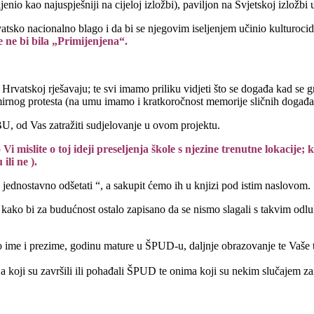
ijenio kao najuspješniji na cijeloj izložbi), paviljon na Svjetskoj izlo
sko nacionalno blago i da bi se njegovim iseljenjem učinio kulturocid či
e ne bi bila „Primijenjena“.
rvatskoj rješavaju; te svi imamo priliku vidjeti što se događa kad se g
mirnog protesta (na umu imamo i kratkoročnost memorije sličnih događan
, od Vas zatražiti sudjelovanje u ovom projektu.
o Vi mislite o toj ideji preseljenja škole s njezine trenutne lokacij
ili ne ).
o jednostavno odšetati “, a sakupit ćemo ih u knjizi pod istim naslovom.
lji kako bi za budućnost ostalo zapisano da se nismo slagali s takvim od
o ime i prezime, godinu mature u ŠPUD-u, daljnje obrazovanje te Vaše tre
 koji su završili ili pohađali ŠPUD te onima koji su nekim slučajem zai