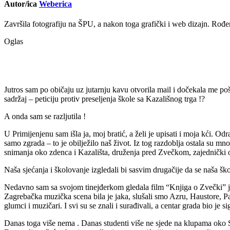
Autor/ica
Weberica
Završila fotografiju na ŠPU, a nakon toga grafički i web dizajn. Rođen
Oglas
Jutros sam po običaju uz jutarnju kavu otvorila mail i dočekala me po
sadržaj – peticiju protiv preseljenja škole sa Kazališnog trga !?
A onda sam se razljutila !
U Primijenjenu sam išla ja, moj bratić, a želi je upisati i moja kći. Od
samo zgrada – to je obilježilo naš život. Iz tog razdoblja ostala su mn
snimanja oko zdenca i Kazališta, druženja pred Zvečkom, zajednički 
Naša sjećanja i školovanje izgledali bi sasvim drugačije da se naša škol
Nedavno sam sa svojom tinejđerkom gledala film “Knjiga o Zvečki” jer 
Zagrebačka muzička scena bila je jaka, slušali smo Azru, Haustore, Parn
glumci i muzičari. I svi su se znali i surađivali, a centar grada bio je s
Danas toga više nema . Danas studenti više ne sjede na klupama oko 