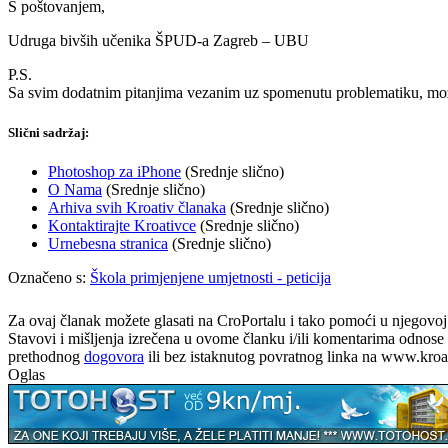
S poštovanjem,
Udruga bivših učenika ŠPUD-a Zagreb – UBU
P.S.
Sa svim dodatnim pitanjima vezanim uz spomenutu problematiku, može
Slični sadržaj:
Photoshop za iPhone
(Srednje slično)
O Nama
(Srednje slično)
Arhiva svih Kroativ članaka
(Srednje slično)
Kontaktirajte Kroativce
(Srednje slično)
Urnebesna stranica
(Srednje slično)
Označeno s:
Škola primjenjene umjetnosti - peticija
Za ovaj članak možete glasati na CroPortalu i tako pomoći u njegovoj p
Stavovi i mišljenja izrečena u ovome članku i/ili komentarima odnose s
prethodnog
dogovora
ili bez istaknutog povratnog linka na www.kroati
Oglas