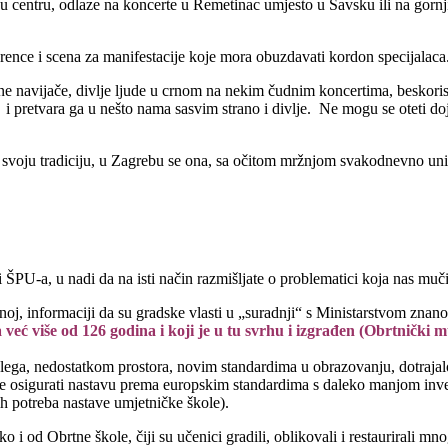
centru, odlaze na koncerte u Remetinac umjesto u Savsku ili na gornji gr
 terence i scena za manifestacije koje mora obuzdavati kordon specijalaca
tne navijače, divlje ljude u crnom na nekim čudnim koncertima, beskoris
 i pretvara ga u nešto nama sasvim strano i divlje. Ne mogu se oteti 
u svoju tradiciju, u Zagrebu se ona, sa očitom mržnjom svakodnevno uni
-a, u nadi da na isti način razmišljate o problematici koja nas muči
oj, informaciji da su gradske vlasti u „suradnji“ s Ministarstvom znanos
već više od 126 godina i koji je u tu svrhu i izgrađen (Obrtnički mu
kolega, nedostatkom prostora, novim standardima u obrazovanju, dotraja
 osigurati nastavu prema europskim standardima s daleko manjom invest
ih potreba nastave umjetničke škole).
 i od Obrtne škole, čiji su učenici gradili, oblikovali i restaurirali m