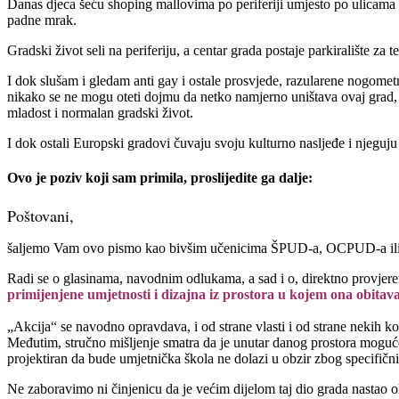
Danas djeca šeću shoping mallovima po periferiji umjesto po ulicama u 
padne mrak.
Gradski život seli na periferiju, a centar grada postaje parkiralište za
I dok slušam i gledam anti gay i ostale prosvjede, razularene nogome
nikako se ne mogu oteti dojmu da netko namjerno uništava ovaj grad,
mladost i normalan gradski život.
I dok ostali Europski gradovi čuvaju svoju kulturno nasljeđe i njeguj
Ovo je poziv koji sam primila, proslijedite ga dalje:
Poštovani,
šaljemo Vam ovo pismo kao bivšim učenicima ŠPUD-a, OCPUD-a ili ŠPU
Radi se o glasinama, navodnim odlukama, a sad i o, direktno provjeren
primijenjene umjetnosti i dizajna iz prostora u kojem ona obitava 
„Akcija“ se navodno opravdava, i od strane vlasti i od strane nekih 
Međutim, stručno mišljenje smatra da je unutar danog prostora moguće
projektiran da bude umjetnička škola ne dolazi u obzir zbog specifičn
Ne zaboravimo ni činjenicu da je većim dijelom taj dio grada nastao oko