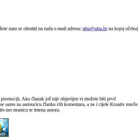
te nam se obratiti na našu e-mail adresu:
ubu@ubu.hr
na kojoj očekuj
romociji. Ako članak još nije objavljen vi možete biti prvi!
e samo na autora/icu članka i/ili komentara, a ne i cijele Kroativ mrež
v.net stranicu te imena autora.