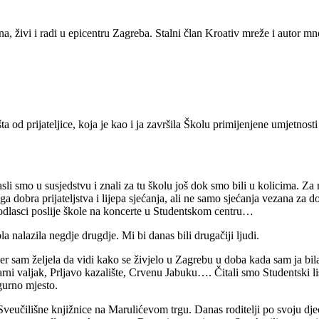
a, živi i radi u epicentru Zagreba. Stalni član Kroativ mreže i autor mn
šta od prijateljice, koja je kao i ja završila Školu primijenjene umjetn
rasli smo u susjedstvu i znali za tu školu još dok smo bili u kolicima. Za
oga dobra prijateljstva i lijepa sjećanja, ali ne samo sjećanja vezana z
odlasci poslije škole na koncerte u Studentskom centru…
a nalazila negdje drugdje. Mi bi danas bili drugačiji ljudi.
sam željela da vidi kako se živjelo u Zagrebu u doba kada sam ja bila 
i valjak, Prljavo kazalište, Crvenu Jabuku…. Čitali smo Studentski list i
igurno mjesto.
Sveučilišne knjižnice na Marulićevom trgu. Danas roditelji po svoju dj