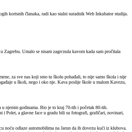
ogih korisnih članaka, radi kao stalni suradnik Web Inkubator studija.
osti u Zagrebu. Umalo se nisam zagrcnula kavom kada sam pročitala
 mene, za sve nas koji smo tu školu pohađali, to nije samo škola i nije
a događaje u školi, nego i oko nje. Kava poslije škole u malom Kavezu,
u njenim godinama. Bio je to kraj 70-tih i početak 80-tih.
 Polet, a glavne face u gradu bili su fotografi, grafičari, novinari,
ecu noću odlaze automobilima na Jarun da ih dovezu kući iz klubova.