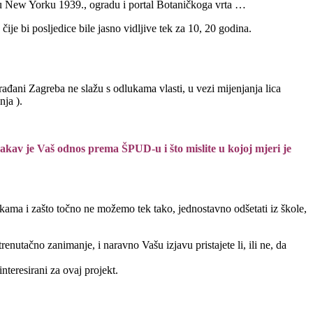
žbi u New Yorku 1939., ogradu i portal Botaničkoga vrta …
je bi posljedice bile jasno vidljive tek za 10, 20 godina.
rađani Zagreba ne slažu s odlukama vlasti, u vezi mijenjanja lica
ja ).
e; kakav je Vaš odnos prema ŠPUD-u i što mislite u kojoj mjeri je
lukama i zašto točno ne možemo tek tako, jednostavno odšetati iz škole,
nutačno zanimanje, i naravno Vašu izjavu pristajete li, ili ne, da
nteresirani za ovaj projekt.