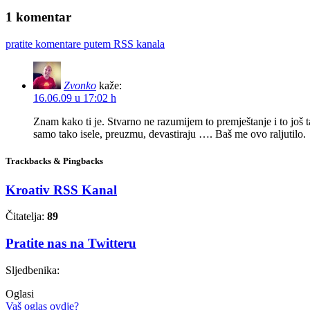
1 komentar
pratite komentare putem RSS kanala
Zvonko
kaže:
16.06.09 u 17:02 h
Znam kako ti je. Stvarno ne razumijem to premještanje i to još t
samo tako isele, preuzmu, devastiraju …. Baš me ovo raljutilo.
Trackbacks & Pingbacks
Kroativ RSS Kanal
Čitatelja:
89
Pratite nas na Twitteru
Sljedbenika:
Oglasi
Vaš oglas ovdje?