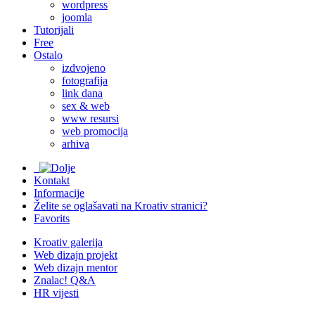
wordpress
joomla
Tutorijali
Free
Ostalo
izdvojeno
fotografija
link dana
sex & web
www resursi
web promocija
arhiva
Kontakt
Informacije
Želite se oglašavati na Kroativ stranici?
Favorits
Kroativ galerija
Web dizajn projekt
Web dizajn mentor
Znalac! Q&A
HR vijesti