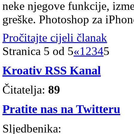
neke njegove funkcije, izme
greške. Photoshop za iPho
Pročitajte cijeli članak
Stranica 5 od 5
«
1
2
3
4
5
Kroativ RSS Kanal
Čitatelja:
89
Pratite nas na Twitteru
Sljedbenika: