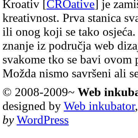
Kroativ [
CROative
] je zam
kreativnost. Prva stanica s
ili onog koji se tako osjeća.
znanje iz područja web diza
svakome tko se bavi ovom 
Možda nismo savršeni ali s
© 2008-2009~
Web inkub
designed by
Web inkubator
by
WordPress