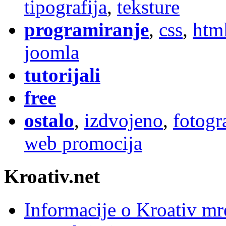
tipografija
,
teksture
programiranje
,
css
,
htm
joomla
tutorijali
free
ostalo
,
izdvojeno
,
fotogr
web promocija
Kroativ.net
Informacije o Kroativ mr