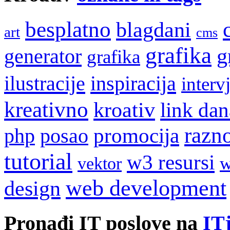
besplatno
blagdani
art
cms
grafika
g
generator
grafika
ilustracije
inspiracija
interv
kreativno
kroativ
link dan
razn
promocija
php
posao
tutorial
w3 resursi
w
vektor
web development
design
Pronađi IT poslove na
ITj