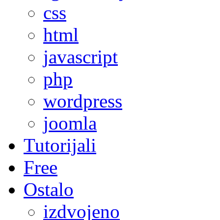
css
html
javascript
php
wordpress
joomla
Tutorijali
Free
Ostalo
izdvojeno