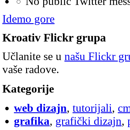
No public Twitter mes
Idemo gore
Kroativ
Flick
r
grupa
Učlanite se u
našu Flickr g
vaše radove.
Kategorije
web dizajn
,
tutorijali
,
cm
grafika
,
grafički dizajn
,