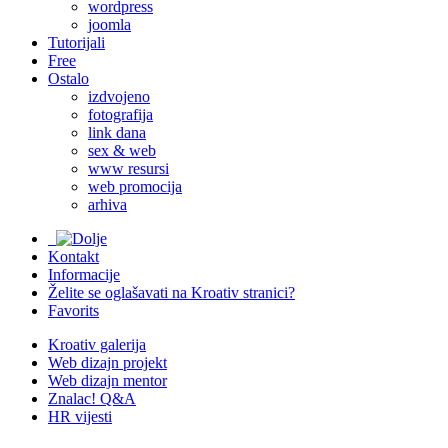
wordpress
joomla
Tutorijali
Free
Ostalo
izdvojeno
fotografija
link dana
sex & web
www resursi
web promocija
arhiva
Kontakt
Informacije
Želite se oglašavati na Kroativ stranici?
Favorits
Kroativ galerija
Web dizajn projekt
Web dizajn mentor
Znalac! Q&A
HR vijesti