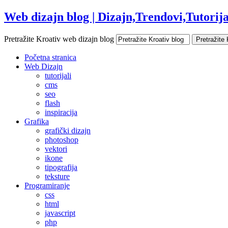
Web dizajn blog | Dizajn,Trendovi,Tutorijal
Pretražite Kroativ web dizajn blog
Početna stranica
Web Dizajn
tutorijali
cms
seo
flash
inspiracija
Grafika
grafički dizajn
photoshop
vektori
ikone
tipografija
teksture
Programiranje
css
html
javascript
php