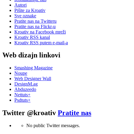
Autori
Pišite za Kroativ
Sve oznake
Pratite nas na Twitteru
Pratite nas na Flick
r
-u
Kroativ na Facebook mreži
Kroativ RSS kanal
Kroativ RSS putem e-mail-a
Web dizajn linkovi
Smashing Magazine
Noupe
Web Designer Wall
DesignM.ag
Abduzeedo
Nettuts+
Psdtuts+
Twitter @kroativ
Pratite nas
No public Twitter messages.