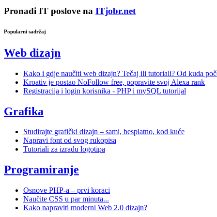
Pronađi IT poslove na
ITjobr.net
Popularni sadržaj
Web dizajn
Kako i gdje naučiti web dizajn? Tečaj ili tutoriali? Od kuda poč
Kroativ je postao NoFollow free, popravite svoj Alexa rank
Registracija i login korisnika - PHP i mySQL tutorijal
Grafika
Studirajte grafički dizajn – sami, besplatno, kod kuće
Napravi font od svog rukopisa
Tutoriali za izradu logotipa
Programiranje
Osnove PHP-a – prvi koraci
Naučite CSS u par minuta...
Kako napraviti moderni Web 2.0 dizajn?