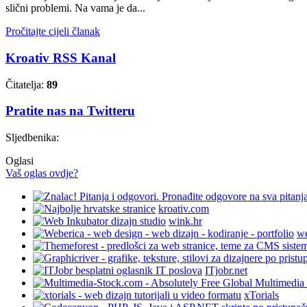
slični problemi. Na vama je da...
Pročitajte cijeli članak
Kroativ RSS Kanal
Čitatelja:
89
Pratite nas na Twitteru
Sljedbenika:
Oglasi
Vaš oglas ovdje?
kroativ.com
wink.hr
we
ITjobr.net
xTorials