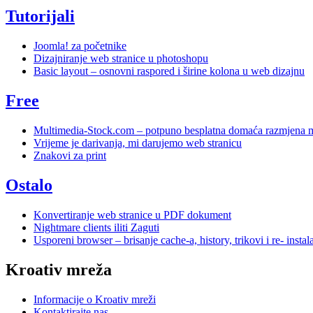
Tutorijali
Joomla! za početnike
Dizajniranje web stranice u photoshopu
Basic layout – osnovni raspored i širine kolona u web dizajnu
Free
Multimedia-Stock.com – potpuno besplatna domaća razmjena mu
Vrijeme je darivanja, mi darujemo web stranicu
Znakovi za print
Ostalo
Konvertiranje web stranice u PDF dokument
Nightmare clients iliti Zaguti
Usporeni browser – brisanje cache-a, history, trikovi i re- instal
Kroativ mreža
Informacije o Kroativ mreži
Kontaktirajte nas