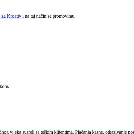
 za Kroativ
i na taj način se promovirati.
akom.
dnog vijeka susreli sa teškim klijentima. Plaćanja kasne, otkazivanje pos