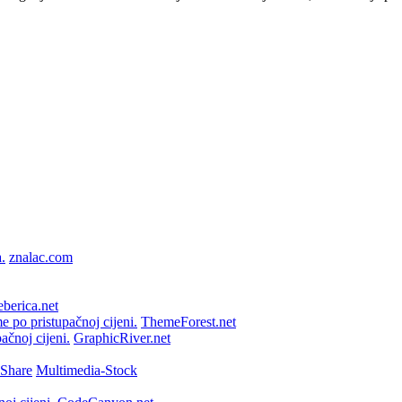
znalac.com
berica.net
ThemeForest.net
GraphicRiver.net
Multimedia-Stock