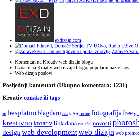
exdizajn.com
On
ZdraveStvari.
Komentari na Kroativ web dizajn blogu
Oznake na Kroativ web dizajn blogu, popularni naziv tags
Web dizajn poslovi
Posljednji komentari (Ukupno komentara: 1231)
Kroativ
oznake ili tags
besplatno
css
fotografija
blagdani
free
ga
forme
art
cms
photos
kreativno
kroativ
link dana
novosti
natječaj
web development
web dizajn
design
web promoc