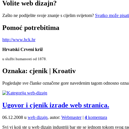
Volite web dizajn?
Zašto ne podijelite svoje znanje s cijelim svijetom?
Svatko može pisati
Pomoć potrebitima
http://www.hck.hr
Hrvatski Crveni križ
u službi humanosti od 1878.
Oznaka: cjenik | Kroativ
Pogledajte sve članke označene gore navedenim tagom odnosno ozn
Ugovor i cjenik izrade web stranica.
06.12.2008 u
web dizajn
, autor:
Webmaster
|
4
komentara
Svi vi koji ste u web dizajn industriji bar ste se jednom tokom svog ra