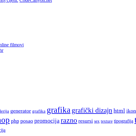
CodeCanyon.net
line filmovi
hr
grafika
grafički dizajn
html
generator
ikon
lerija
grafika
hop
razno
promocija
php
posao
resursi
tipografija
sex
texture
ija