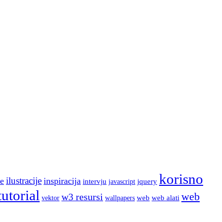
korisno
ilustracije
e
inspiracija
intervju
jquery
javascript
tutorial
web
w3 resursi
web
web alati
wallpapers
vektor