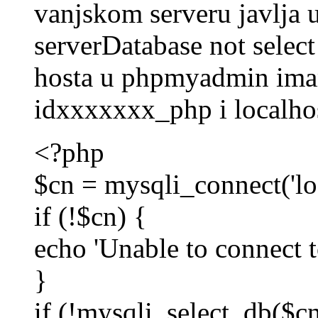
vanjskom serveru javlja 
serverDatabase not selec
hosta u phpmyadmin imam
idxxxxxxx_php i localho
<?php
$cn = mysqli_connect('loca
if (!$cn) {
echo 'Unable to connect t
}
if (!mysqli_select_db($c