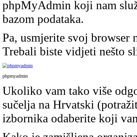
phpMyAdmin koji nam služi
bazom podataka.
Pa, usmjerite svoj browser 
Trebali biste vidjeti nešto sl
phpmyadmin
Ukoliko vam tako više odgov
sučelja na Hrvatski (potraž
izbornika odaberite koji va
Kako je zamišljena organiz