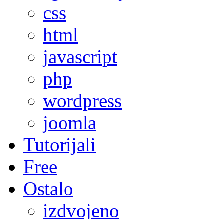
css
html
javascript
php
wordpress
joomla
Tutorijali
Free
Ostalo
izdvojeno