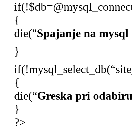
if(!$db=@mysql_connect(
{
die("
Spajanje na mysql 
}
if(!mysql_select_db(“sit
{
die(“
Greska pri odabiru
}
?>