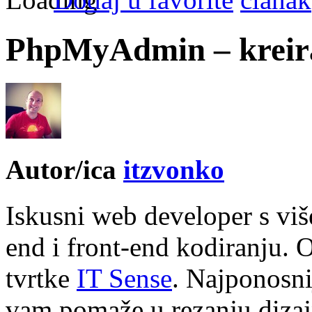
PhpMyAdmin – kreiran
Autor/ica
itzvonko
Iskusni web developer s vi
end i front-end kodiranju. 
tvrtke
IT Sense
. Najponosni
vam pomaže u rezanju dizajn