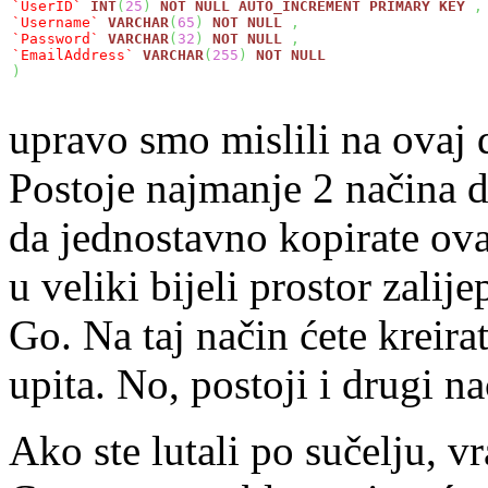
`UserID`
INT
(
25
)
NOT
NULL
AUTO_INCREMENT
PRIMARY
KEY
,
`Username`
VARCHAR
(
65
)
NOT
NULL
,
`Password`
VARCHAR
(
32
)
NOT
NULL
,
`EmailAddress`
VARCHAR
(
255
)
NOT
NULL
)
upravo smo mislili na ovaj 
Postoje najmanje 2 načina da
da jednostavno kopirate ova
u veliki bijeli prostor zalije
Go. Na taj način ćete kreir
upita. No, postoji i drugi n
Ako ste lutali po sučelju, vr