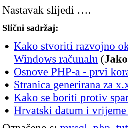
Nastavak slijedi ….
Slični sadržaj:
Kako stvoriti razvojno 
Windows računalu
(
Jako
Osnove PHP-a - prvi kor
Stranica generirana za x
Kako se boriti protiv s
Hrvatski datum i vrijem
Označeno s:
mysql
,
php
,
tu