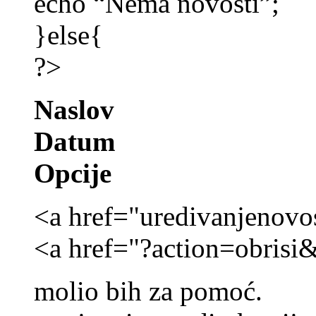
echo “Nema novosti”;
}else{
?>
Naslov
Datum
Opcije
<a href="uredivanjenovo
<a href="?action=obrisi
molio bih za pomoć.