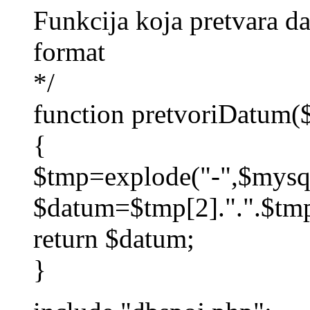
Funkcija koja pretvara d
format
*/
function pretvoriDatum
{
$tmp=explode("-",$mysq
$datum=$tmp[2].".".$tmp
return $datum;
}