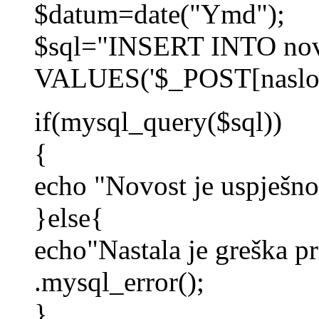
$datum=date("Ymd");
$sql="INSERT INTO novo
VALUES('$_POST[naslov]'
if(mysql_query($sql))
{
echo "Novost je uspješno
}else{
echo"Nastala je greška pr
.mysql_error();
}