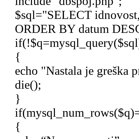
include "dbspoj.php";
$sql="SELECT idnovost
ORDER BY datum DESC
if(!$q=mysql_query($sql
{
echo "Nastala je greška p
die();
}
if(mysql_num_rows($q)
{