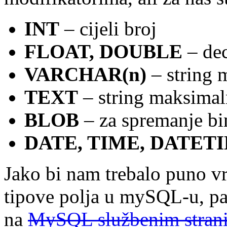
INT
– cijeli broj
FLOAT, DOUBLE
– dec
VARCHAR(n)
– string 
TEXT
– string maksimal
BLOB
– za spremanje bi
DATE, TIME, DATET
Jako bi nam trebalo puno v
tipove polja u mySQL-u, pa
na
MySQL službenim stran