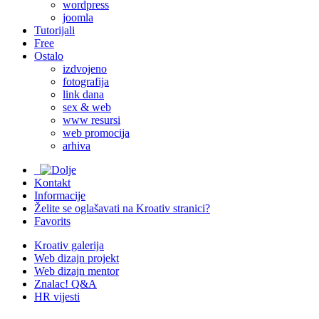
wordpress
joomla
Tutorijali
Free
Ostalo
izdvojeno
fotografija
link dana
sex & web
www resursi
web promocija
arhiva
Kontakt
Informacije
Želite se oglašavati na Kroativ stranici?
Favorits
Kroativ galerija
Web dizajn projekt
Web dizajn mentor
Znalac! Q&A
HR vijesti