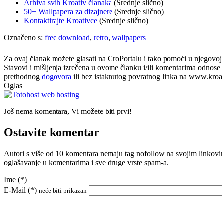
Arhiva svih Kroativ članaka
(Srednje slično)
50+ Wallpapera za dizajnere
(Srednje slično)
Kontaktirajte Kroativce
(Srednje slično)
Označeno s:
free download
,
retro
,
wallpapers
Za ovaj članak možete glasati na CroPortalu i tako pomoći u njegovoj p
Stavovi i mišljenja izrečena u ovome članku i/ili komentarima odnose s
prethodnog
dogovora
ili bez istaknutog povratnog linka na www.kroati
Oglas
Još nema komentara, Vi možete biti prvi!
Ostavite komentar
Autori s više od 10 komentara nemaju tag nofollow na svojim linkovi
oglašavanje u komentarima i sve druge vrste spam-a.
Ime (
*
)
E-Mail (
*
)
neće biti prikazan