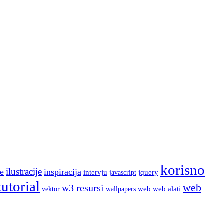
korisno
ilustracije
e
inspiracija
intervju
jquery
javascript
tutorial
web
w3 resursi
web
web alati
wallpapers
vektor