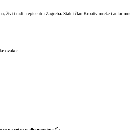
a, živi i radi u epicentru Zagreba. Stalni član Kroativ mreže i autor mn
ike ovako:
ze se na retro wallpapersima
🙂