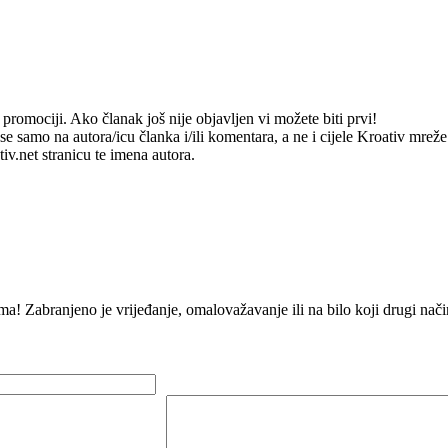
romociji. Ako članak još nije objavljen vi možete biti prvi!
e samo na autora/icu članka i/ili komentara, a ne i cijele Kroativ mrež
v.net stranicu te imena autora.
ma! Zabranjeno je vrijeđanje, omalovažavanje ili na bilo koji drugi na