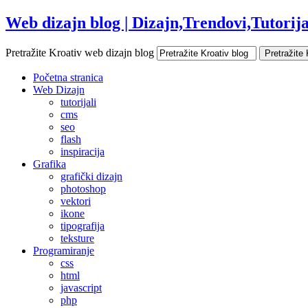
Web dizajn blog | Dizajn,Trendovi,Tutorijal
Pretražite Kroativ web dizajn blog
Početna stranica
Web Dizajn
tutorijali
cms
seo
flash
inspiracija
Grafika
grafički dizajn
photoshop
vektori
ikone
tipografija
teksture
Programiranje
css
html
javascript
php