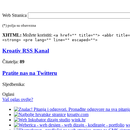
Web Stranica
(*) polja su obavezna
XHTML:
Možete koristiti:
<a href="" title=""> <abbr title=
<strong> <pre lang="" line="" escaped="">
Kroativ RSS Kanal
Čitatelja:
89
Pratite nas na Twitteru
Sljedbenika:
Oglasi
Vaš oglas ovdje?
kroativ.com
wink.hr
we