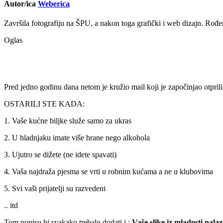
Autor/ica
Weberica
Završila fotografiju na ŠPU, a nakon toga grafički i web dizajn. Rođen
Oglas
Pred jedno godinu dana netom je kružio mail koji je započinjao otpril
OSTARILI STE KADA:
1. Vaše kućne biljke služe samo za ukras
2. U hladnjaku imate više hrane nego alkohola
3. Ujutro se dižete (ne idete spavati)
4. Vaša najdraža pjesma se vrti u robnim kućama a ne u klubovima
5. Svi vaši prijatelji su razvedeni
.. itd
Tom popisu bi svakako trebalo dodati i :
Vaše slike iz mladosti nala