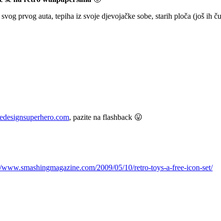
m svog prvog auta, tepiha iz svoje djevojačke sobe, starih ploča (još 
thedesignsuperhero.com
, pazite na flashback 😛
://www.smashingmagazine.com/2009/05/10/retro-toys-a-free-icon-set/