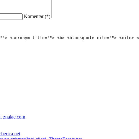
Komentar (
*
)
""> <acronym title=""> <b> <blockquote cite=""> <cite> <
znalac.com
berica.net