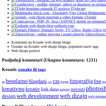
ITjobr.net
xTorials
exdizajn.com
On
ZdraveStvari.
Komentari na Kroativ web dizajn blogu
Oznake na Kroativ web dizajn blogu, popularni naziv tags
Web dizajn poslovi
Posljednji komentari (Ukupno komentara: 1231)
Kroativ
oznake ili tags
besplatno
css
fotografija
blagdani
free
ga
forme
art
cms
photos
kreativno
kroativ
link dana
novosti
natječaj
web development
web dizajn
design
web promoc