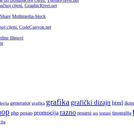
ThemeForest.net
GraphicRiver.net
Multimedia-Stock
CodeCanyon.net
line filmovi
hr
grafika
grafički dizajn
html
generator
ikon
lerija
grafika
hop
razno
promocija
php
posao
resursi
tipografija
sex
texture
ija