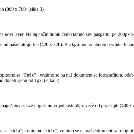
ih (800 x 700) (slika 3)
 novi layer. Na taj način dobiti ćemo tamno sivi paspartu, po 200px ve
 od naše fotografije (420 x 320). Background odaberemo white. Pazimo d
kopiramo sa “Ctrl c” , vratimo se na naš dokument sa fotografijom, odabe
o dodati sjenu od 1px. (slika 5)
age/canvas size i upišemo vrijednosti 60px veće od prijašnjih (480 x 4
 sa “ctrl a”, kopiramo “ctrl c”, vratimo se na naš dokument sa fotograf