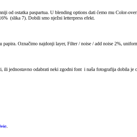
amniji od ostatka paspartua. U blending options dati ćemo mu Color-ov
6% (slika 7). Dobili smo nježni letterpress efekt.
ru papira. Označimo najdonji layer, Filter / noise / add noise 2%, unifo
 ili jednostavno odabrati neki zgodni font i naša fotografija dobila je o
lvie
.