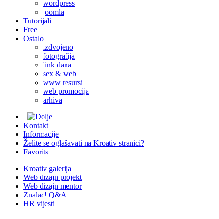
wordpress
joomla
Tutorijali
Free
Ostalo
izdvojeno
fotografija
link dana
sex & web
www resursi
web promocija
arhiva
Kontakt
Informacije
Želite se oglašavati na Kroativ stranici?
Favorits
Kroativ galerija
Web dizajn projekt
Web dizajn mentor
Znalac! Q&A
HR vijesti