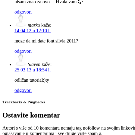
nisam znao za ovo… Hvala vam 🙂
odgovori
marko
kaže:
14.04.12 u 12:10 h
moze da mi date font silvia 2011?
odgovori
Slaven
kaže:
25.03.13 u 18:54 h
odličan tutorial:)ty
odgovori
Trackbacks & Pingbacks
Ostavite komentar
Autori s više od 10 komentara nemaju tag nofollow na svojim linkovi
oglašavanje u komentarima i sve druge vrste spam-a.