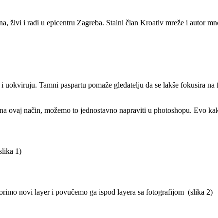
a, živi i radi u epicentru Zagreba. Stalni član Kroativ mreže i autor mn
on i uokviruju. Tamni paspartu pomaže gledatelju da se lakše fokusira na 
ati na ovaj način, možemo to jednostavno napraviti u photoshopu. Evo kak
lika 1)
orimo novi layer i povučemo ga ispod layera sa fotografijom (slika 2)