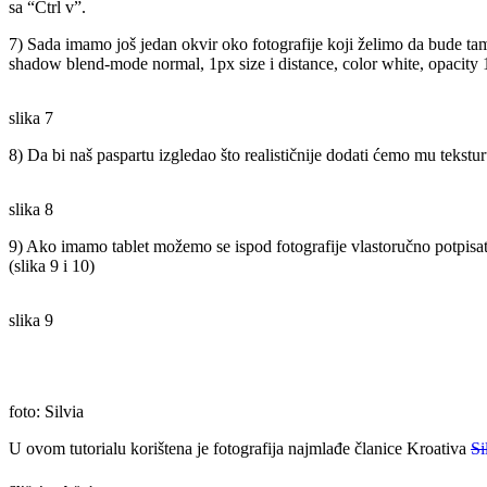
sa “Ctrl v”.
7) Sada imamo još jedan okvir oko fotografije koji želimo da bude t
shadow blend-mode normal, 1px size i distance, color white, opacity 1
slika 7
8) Da bi naš paspartu izgledao što realističnije dodati ćemo mu tekstu
slika 8
9) Ako imamo tablet možemo se ispod fotografije vlastoručno potpisati,
(slika 9 i 10)
slika 9
foto: Silvia
U ovom tutorialu korištena je fotografija najmlađe članice Kroativa
Si