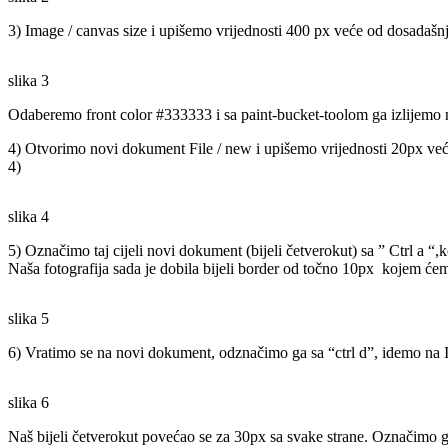
3) Image / canvas size i upišemo vrijednosti 400 px veće od dosadašnj
slika 3
Odaberemo front color #333333 i sa paint-bucket-toolom ga izlijemo na
4) Otvorimo novi dokument File / new i upišemo vrijednosti 20px veće
4)
slika 4
5) Označimo taj cijeli novi dokument (bijeli četverokut) sa ” Ctrl a “,
Naša fotografija sada je dobila bijeli border od točno 10px kojem ćem
slika 5
6) Vratimo se na novi dokument, odznačimo ga sa “ctrl d”, idemo na Im
slika 6
Naš bijeli četverokut povećao se za 30px sa svake strane. Označimo ga