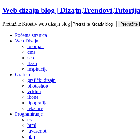
Web dizajn blog | Dizajn,Trendovi,Tutorijal
Pretražite Kroativ web dizajn blog
Početna stranica
Web Dizajn
tutorijali
cms
seo
flash
inspiracija
Grafika
grafički dizajn
photoshop
vektori
ikone
tipografija
teksture
Programiranje
css
html
javascript
php