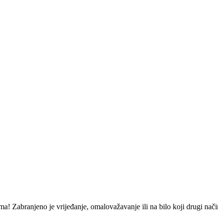
ma! Zabranjeno je vrijeđanje, omalovažavanje ili na bilo koji drugi na