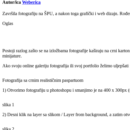
Autor/ica
Weberica
Završila fotografiju na ŠPU, a nakon toga grafički i web dizajn. Rođen
Oglas
Postoji razlog zašto se na izložbama fotografije kaširaju na crni kart
minijature.
Ako svoju online galeriju fotografija ili svoj portfolio želimo uljepš
Fotografija sa crnim realističnim paspartuom
1) Otvorimo fotografiju u photoshopu i smanjimo je na 400 x 300px (s
slika 1
2) Desni klik na layer sa slikom / Layer from background, a zatim otv
slika 2