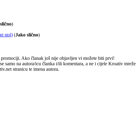
slično
)
ni stol)
(
Jako slično
)
romociji. Ako članak još nije objavljen vi možete biti prvi!
e samo na autora/icu članka i/ili komentara, a ne i cijele Kroativ mrež
v.net stranicu te imena autora.