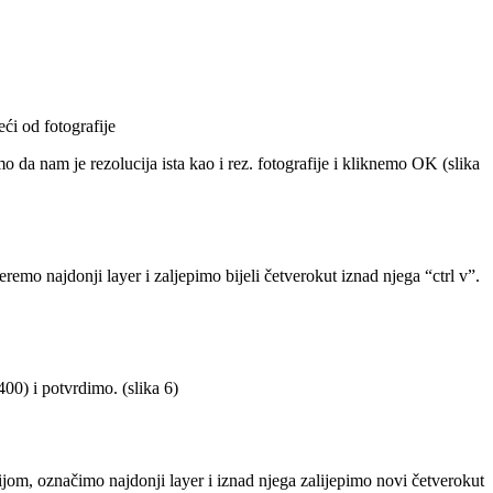
ći od fotografije
a nam je rezolucija ista kao i rez. fotografije i kliknemo OK (slika
remo najdonji layer i zaljepimo bijeli četverokut iznad njega “ctrl v”.
00) i potvrdimo. (slika 6)
ijom, označimo najdonji layer i iznad njega zalijepimo novi četverokut