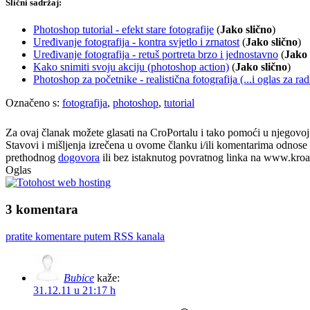
Slični sadržaj:
Photoshop tutorial - efekt stare fotografije
(
Jako slično
)
Uređivanje fotografija - kontra svjetlo i zrnatost
(
Jako slično
)
Uređivanje fotografija - retuš portreta brzo i jednostavno
(
Jako 
Kako snimiti svoju akciju (photoshop action)
(
Jako slično
)
Photoshop za početnike - realistična fotografija (...i oglas za rad
Označeno s:
fotografija
,
photoshop
,
tutorial
Za ovaj članak možete glasati na CroPortalu i tako pomoći u njegovoj p
Stavovi i mišljenja izrečena u ovome članku i/ili komentarima odnose s
prethodnog
dogovora
ili bez istaknutog povratnog linka na www.kroati
Oglas
3 komentara
pratite komentare putem RSS kanala
Bubice
kaže:
31.12.11 u 21:17 h